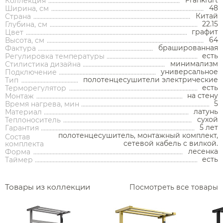
Коллекция
48
Ширина, см
Китай
Страна
22.15
Глубина, см
графит
Цвет
64
Высота, см
брашированная
Фактура
Аксессуары
есть
Регулировка температуры
минимализм
Стилистика дизайна
универсальное
Подключение
Держатели туалетной бумаги
полотенцесушители электрические
Тип
есть
Терморегулятор
Дозаторы
на стену
Монтаж
5
Время нагрева, мин
Душ
Мыльницы
латунь
Материал
Каталог
сухой
Теплоноситель
5 лет
Стаканы
Гарантия
полотенцесушитель, монтажный комплект,
Смесители встраиваемые для душа и ванны
Состав
сетевой кабель с вилкой.
комплекта
Ершики
лесенка
Форма
Смесители накладные для душа и ванны
есть
Аксессуары
Мебель для ванной комнаты
Мебель для ванной
Смесители
Таймер
Крючки
комнаты
Смесители
Душевые комплекты
Полотенцедержатели
Мойки и аксессуары
Душевые стойки
Гарнитуры
Товары из коллекции
Посмотреть все товары
Трапы и сливы
Раковины
Смесители для раковины
Полки и корзины
Раковины
Унитазы
Инсталляции
Тумбы под раковину
Гигиенические души
Инсталляции
Смесители для раковины встраиваемые
Полки для полотенец
Кухонные мойки
Душевые ограждения
Унитазы
Ванны
Душевые гарнитуры
Трапы линейные
Раковины чаши
Зеркала