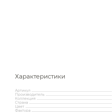
Каталог
Характеристики
Аксессуары
Мебель 
ком
Артикул
Держатели туалетной бумаги
Гар
Производитель
Дозаторы
Тумбы по
Коллекция
Мыльницы
Зе
Страна
Цвет
Стаканы
Шкафы
Фактура
Ершики
Зерка