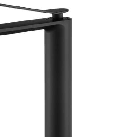
аждения
месители для биде
Для раковины высокие
месители для кухни
Для раковины высокие 
ссуары
рочие смесители и краны
Для раковины высокие 
шители
омплектующие для смесителей
Для раковины высокие 
ы
ля ванны с душем
Для раковины высокие 
меситель для душа
Для раковины высокие
раны для фильтра
Для раковины высокие
анны
Универсальные
Для раковины высокие 
ели
Для раковины высокие
Для раковины высокие 
Для раковины высокие F
Для раковины высокие 
Для раковины высокие 
Для раковины высокие