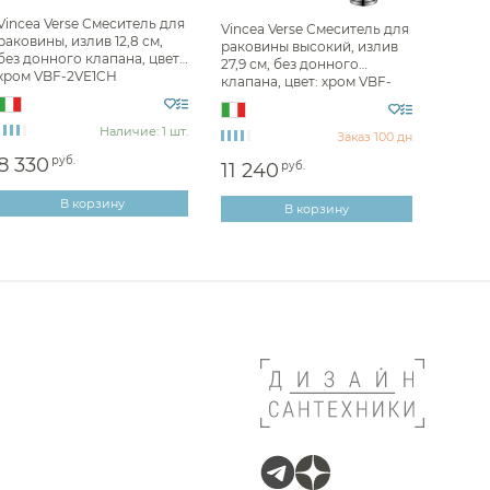
Vincea Verse Смеситель для
Vincea Verse Смеситель для
Ideal Standard
раковины, излив 12,8 см,
раковины высокий, излив
без донного клапана, цвет:
27,9 см, без донного
е Nemo
хром VBF-2VE1CH
клапана, цвет: хром VBF-
2VE2CH
 Almar
Наличие: 1 шт.
Nofer
Заказ 100 дн
8 330
руб.
11 240
руб.
 QuadroDesign
В корзину
Mariani
В корзину
Whitecross
Daniel
 Sancos
Alpi
 Ritmonio