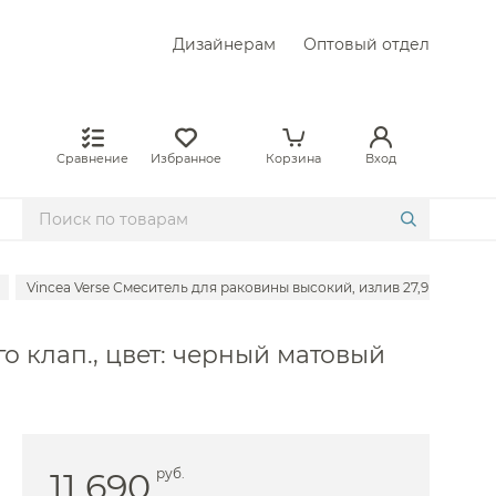
Дизайнерам
Оптовый отдел
Сравнение
Избранное
Корзина
Вход
Vincea Verse Смеситель для раковины высокий, излив 27,9 см, без
 Abber
го клап., цвет: черный матовый
Allen Brau
е Am.Pm
Axor
 BelBagno
11 690
руб.
е Boheme