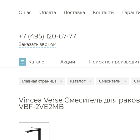
О нас
Оплата
Доставка
Контакты
Гарант
+7 (495) 120-67-77
Заказать звонок
Каталог
Акции
Поиск по производи
Главная страница
Каталог
Смесители
См
Аксессуары
С
Vincea Verse Смеситель для раков
Мебель для в
С
VBF-2VE2MB
Раковины
С
Унитазы
С
Инсталляции
С
Ванны
С