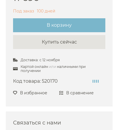
 Bongio
Под заказ
100 дней
Bossini
В корзину
Burlington
Cezares
Купить сейчас
Cisal
 Damixa
Доставка: с 12 ноября
 Dornbracht
Картой онлайн
или
наличными при
получении
Duravit
Код товара:
520170
 Emco
Fantini
В избранное
В сравнение
ima Carlo Frattini
Gattoni
Gessi
Связаться с нами
 Grohe