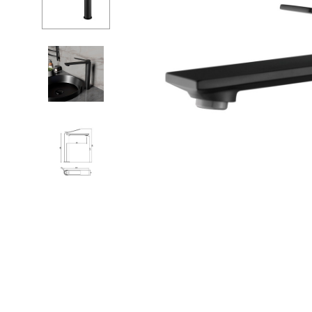
Душевые огр
С
Душ
С
Мойки и аксе
П
Полотенцесу
К
Трапы и слив
Д
Биде
С
Писсуары
К
Акриловые в
Водонагреват
Сауны
Подготовка