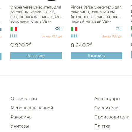
Фены и держатели
Vincea Verse Смеситель для
Vincea Verse Смеситель для
я
Для раковины высокие 
раковины, излив 12,8 см,
раковины, излив 12,8 см,
Диспенсеры ватных дисков
без донного клапана, цвет:
без донного клапана, цвет:
Для раковины высоки
вороненая сталь VBF-
черный матовый VBF-
-
2VE1GM
2VE1MB
Для раковины высокие
Заказ 100 дн
Заказ 100 дн
н
Для раковины высокие 
9 920
руб.
8 640
руб.
Для раковины высокие
В корзину
Для раковины высокие 
В корзину
Для раковины высокие 
Для раковины высокие 
Для раковины высокие
Для раковины высокие 
О компании
Аксессуары
Для раковины высокие
Мебель для ванной
Смесители
Раковины
Производители
Унитазы
Плитка