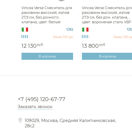
Vincea Verse Смеситель для
Vincea Verse Смеситель дл
раковины высокий, излив
раковины высокий, излив
27,9 см, без донного
27,9 см, без дон. клапана,
клапана, цвет: белый
цвет: вороненая сталь VBF
матовый VBF-2VE2MW
2VE2GM
Заказ 100 дн
Заказ 100 д
12 130
руб.
13 800
руб.
В корзину
В корзину
+7 (495) 120-67-77
Заказать звонок
109029, Москва, Средняя Калитниковская,
28с2