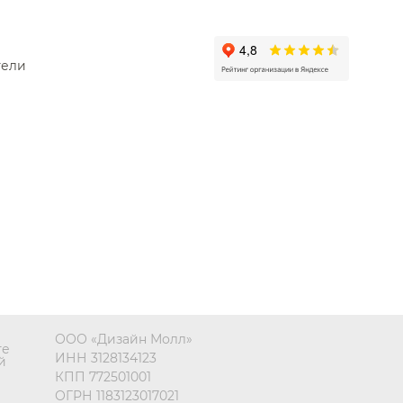
тели
ООО «Дизайн Молл»
те
ИНН 3128134123
й
КПП 772501001
ОГРН 1183123017021