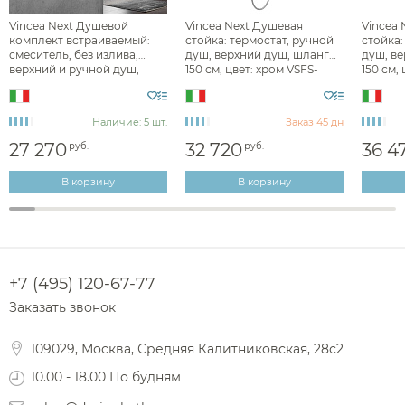
Vincea Next Душевой
Vincea Next Душевая
Vincea 
комплект встраиваемый:
стойка: термостат, ручной
стойка:
смеситель, без излива,
душ, верхний душ, шланг
душ, в
верхний и ручной душ,
150 см, цвет: хром VSFS-
150 см,
цвет: хром VSFW-1N1CH
1N0TCH
матовы
Наличие: 5 шт.
Заказ 45 дн
27 270
32 720
36 4
руб.
руб.
В корзину
В корзину
+7 (495) 120-67-77
Заказать звонок
109029, Москва, Средняя Калитниковская, 28с2
10.00 - 18.00 По будням