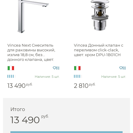
Vincea Next Смеситель
Vincea Донный клапан с
для раковины высокий,
переливом click-clack,
излив 18,8 см, без
цвет: хром DPU-1B01CH
донного клапана, цвет:
хром VBF-1N2CH
Наличие: 5 шт.
Наличие: 5 шт.
13 490
2 810
руб.
руб.
Итого
13 490
руб.