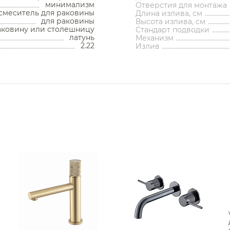
Бачки скрытого монтажа
Раковины мебельные
Донные клапаны
Зеркала-шкафы
Душевые лейки
Раковины встраиваемые
напольные
минимализм
Отверстия для монтажа
кафы
Сауны
снизу
нны
Душевые
Душ
Полотенцесушители водяные
Смесители на борт ванны
Отдельностоящие ванны
Измельчители отходов
Душевые перегородки
Писсуары напольные
Унитазы подвесные
Ведра
смеситель для раковины
Длина излива, см
Смесители на борт ванны
Смесители для раковины Web
нсоли
Раковины напольные
ограждения
для раковины
Высота излива, см
Накопительные водонагреватели
Раковины встраиваемые сверху
Инсталляции для биде
Душевые штанги
Напольные биде
Сифоны
Шкафы
Смесители накладные для
кетки
Рукомойники
душа и ванны
аковину или столешницу
Стандарт подводки
Смесители накладные для душа и ванны
Полотенцесушители электрические
Душевые двери в нишу
Писсуары подвесные
Унитазы приставные
Пристенные ванны
Комплекты
Фильтры
Смесители для раковины Maie
емые ванны
Душевые уголки
Смесители встраиваемые для
ильники
Комплектующие для раковин
Смесители для ванны
латунь
Механизм
душа и ванны
Раковины встраиваемые снизу
Проточные водонагреватели
Инсталляции для писсуаров
Запорные вентили
Душевые шланги
Подвесные биде
Консоли
тоящие ванны
Душевые перегородки
напольные
ешницы
2.22
Излив
Смесители накладные для
Смесители для раковины Zucc
Комплектующие для полотенцесушителей
Смесители для ванны напольные
Комплектующие для писсуаров
Аксессуары для кухонных моек
Комплекты с инсталляцией
Стойки напольные
Шторки на ванну
Угловые ванны
ные ванны
Душевые двери в нишу
Смесители для биде
душа и ванны
олики
Инсталляции для раковин
Раковины напольные
Сливы-переливы
Банкетки
Изливы
ые ванны
Смесители для кухни
Шторки на ванну
Душевые комплекты
ие для мебели
Смесители для раковины Em
Комплектующие для унитазов
Комплектующие для ванн
Комплектующие моек
Смесители для биде
Душевые поддоны
Контейнеры
щие для ванн
Прочие смесители и краны
Душевые поддоны
Душевые стойки
Декоративные решетки
Кнопки смыва
Рукомойники
Верхний душ
Светильники
Комплектующие для
Гигиенические души
Смесители для раковины Sbor
 и сливы
Биде
Писсуары
смесителей
Смесители для кухни
Корзины для белья
Сливы
Душевые гарнитуры
Кронштейны для верхнего душа
Комплектующие для раковин
Комплектующие для сливов
Столешницы
Смесители для раковины Tr
Душевые колонны и панели
линейные
Прочие смесители и краны
Смесители для кухни
Напольные биде
Подставки
Писсуары напольные
Душевые лейки
точечные
Держатели для душа
Подвесные биде
Столики
Писсуары подвесные
Смесители для раковины Bo
Душевые штанги
 клапаны
Комплектующие для смесителей
Ароматические диффузоры
Комплектующие для
Душевые шланги
писсуаров
Смесители для раковины Rav
фоны
Шланговые подключения для душа
Комплектующие для мебели
Изливы
е вентили
Поручни
Верхний душ
Смесители для раковины NT 
переливы
Переключатели потоков для душа
Кронштейны для верхнего
душа
ные решетки
Полки на ванну
Смесители для раковины Iddi
Держатели для душа
ие для сливов
Душевые форсунки
Шланговые подключения для
Полки-ниши
Смесители для раковины Dam
душа
Комплектующие для душа
Переключатели потоков для
Смесители для раковины Jaco
Сиденья
душа
Душевые форсунки
Смесители для раковины Lem
Сушилки для рук
Комплектующие для душа
Смесители для раковины Gebe