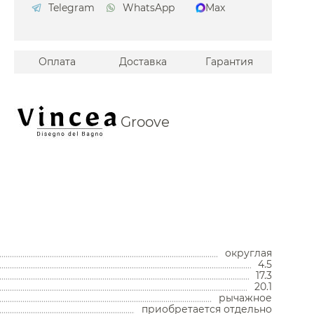
Telegram
WhatsApp
Max
ires
Bagno
Оплата
Доставка
Гарантия
ini
res
a
Groove
o
A
erkraft
.Pm
ington
Унитазы
iore
округлая
Унитазы с бачком
4.5
nbrach
Унитазы подвесные
17.3
Унитазы приставные
20.1
n Brau
рычажное
Комплекты с инсталляцией
приобретается отдельно
Комплектующие для унитазов
er