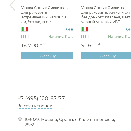
плект
Vincea Groove Смеситель
Vincea Groove Смеситель
без
для раковины
для раковины, излив 14 см,
учной
встраиваемый, излив 19,8
без донного клапана, цвет:
 сталь
см, без д/к, цвет:
черный матовый VBF-
браширован. никель
4G1MB
VBFW-4G1BN
е: 5 шт.
Наличие: 5 шт.
Наличие: 5 шт
16 700
руб.
9 160
руб.
В корзину
В корзину
+7 (495) 120-67-77
Заказать звонок
109029, Москва, Средняя Калитниковская,
28с2