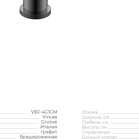
Аксессуары
Смесители для раковины Omn
Смесители для раковины Bel
Держатели туалетной бумаги
Смесители для раковины Boss
Дозаторы
Смесители для раковины Ceza
Мыльницы
Душ
Смесители для раковины Stell
Стаканы
Смесители для раковины Tim
Смесители встраиваемые для душа и ванны
Ершики
Смесители для раковины Vitr
Смесители накладные для душа и ванны
Смесители для раковины Wass
Мебель для ванной комнаты
Крючки
Душевые комплекты
Смесители
Смесители для раковины Am
Полотенцедержатели
Душевые стойки
Мойки и аксессуары
Гарнитуры
Смесители для раковины Burl
для ванной
Смесители для раковины
Смесители
Полки и корзины
Трапы и сливы
Раковины
Раковины
наты
Гигиенические души
Тумбы под раковину
Смесители для раковины Migl
VBF-4G1GM
Форма
Смесители для раковины встраиваемые
Полки для полотенец
Кухонные мойки
Инсталляции
нитуры
Смесители для раковины
Раковины чаши
Vincea
Ширина, см
Душевые гарнитуры
Душевые ограждения
Трапы линейные
Раковины чаши
Зеркала
Унитазы
Ванны
Смесители для раковины Dor
д раковину
Смесители для раковины
Раковины подвесные
Groove
Глубина, см
Смесители для раковины высокие
Косметические зеркала
встраиваемые
Дозаторы
ркала
Раковины мебельные
Италия
Высота, см
Смесители для раковины Alle
Душевые колонны и панели
Инсталляции для унитазов
Смесители для раковины
Раковины подвесные
Полотенцесушители
Трапы точечные
Шкафы-пеналы
Писсуары
графит
Управление
-пеналы
Раковины встраиваемые
высокие
Смесители для раковины напольные
Держатели запасных рулонов
Встраиваемые ванны
Унитазы с бачком
Душевые уголки
Водонагреватели
Сушилки
Биде
сверху
брашированная
Донный клапан
ла-шкафы
Смесители для раковины
Смесители для раковины Jorg