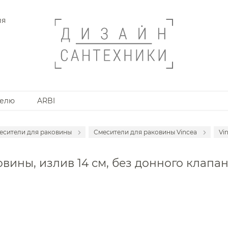
ия
телю
ARBI
есители для раковины
Смесители для раковины Vincea
Vi
месители для раковины встраиваемые
Смесители для раковины Omn
вины, излив 14 см, без донного клапан
анной комнаты
месители для раковины высокие
Смесители для раковины Axor
месители для раковины напольные
Смесители для раковины Bon
месители на борт ванны
Смесители для раковины Cisa
месители накладные для душа и ванны
Смесители для раковины De
месители для ванны напольные
Смесители для раковины Dura