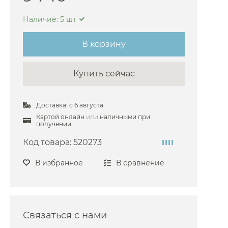
ini
Наличие: 5 шт
arlo Frattini
В корзину
oni
i
Купить сейчас
he
sgrohe
Доставка: с 6 августа
co
Картой онлайн
или
наличными при
получении
i
Код товара:
520273
fen
aroli
В избранное
В сравнение
azzi
oni
Связаться с нами
O