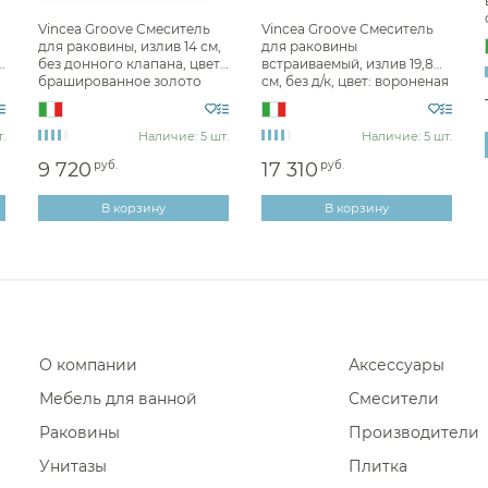
Фены и держатели
Vincea Groove Смеситель
Vincea Groove Смеситель
Смесители для раковины Kera
для раковины, излив 14 см,
для раковины
Диспенсеры ватных дисков
без донного клапана, цвет:
встраиваемый, излив 19,8
Смесители для раковины Alm
брашированное золото
см, без д/к, цвет: вороненая
VBF-4G1BG4
сталь VBFW-4G1GM
Смесители для раковины Rem
.
Наличие: 5 шт.
Смесители для раковины Abb
Наличие: 5 шт.
9 720
руб.
17 310
руб.
Смесители для раковины Ram
Смесители для раковины Pain
В корзину
В корзину
Смесители для раковины Whit
Смесители для раковины Cari
Смесители для раковины Ideal
Смесители для раковины Ne
О компании
Аксессуары
Смесители для раковины Nofe
Мебель для ванной
Смесители
Смесители для раковины Mari
Раковины
Производители
Смесители для раковины Wo
Унитазы
Плитка
Смесители для раковины Ksit