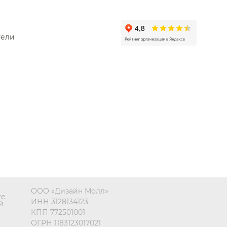
droDesign
el
тели
cos
monio
ООО «Дизайн Молл»
те
ИНН 3128134123
й
КПП 772501001
ОГРН 1183123017021