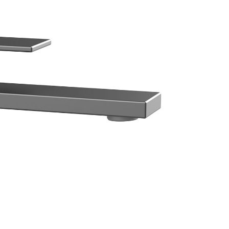
аждения
месители для биде
Смесители для раковины Fima C
месители для кухни
Смесители для раковины Gatt
ссуары
рочие смесители и краны
Смесители для раковины Gess
шители
омплектующие для смесителей
Смесители для раковины Gro
ы
ля ванны с душем
Смесители для раковины Han
меситель для душа
Смесители для раковины Keu
раны для фильтра
Смесители для раковины Klud
анны
Универсальные
Смесители для раковины Lau
ели
Смесители для раковины Marg
Смесители для раковины Nicol
Смесители для раковины Paff
Смесители для раковины THG
Смесители для раковины TOT
Смесители для раковины Omn