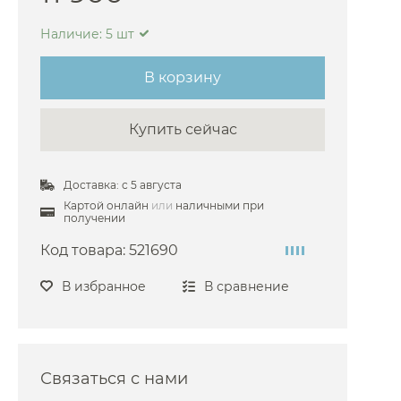
arlo Frattini
Наличие: 5 шт
oni
В корзину
i
he
Купить сейчас
sgrohe
co
Доставка: с 5 августа
i
Картой онлайн
или
наличными при
получении
fen
Код товара:
521690
aroli
azzi
В избранное
В сравнение
oni
O
Связаться с нами
ires