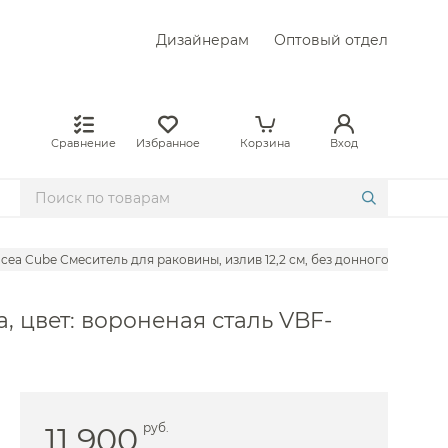
Дизайнерам
Оптовый отдел
Сравнение
Избранное
Корзина
Вход
ncea Cube Смеситель для раковины, излив 12,2 см, без донного клапана
, цвет: вороненая сталь VBF-
gio
l
von&Devon
vit
11 900
руб.
ini