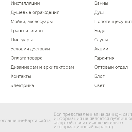
Инсталляции
Ванны
Смесители для раковины Dani
Душевые ограждения
Душ
Смесители для раковины San
Мойки, аксессуары
Полотенцесуши
Смесители для раковины Alpi
Трапы и сливы
Биде
Смесители для раковины Alpi
Писсуары
Сауны
Смесители для раковины Rit
Условия доставки
Акции
Оплата товара
Гарантия
Дизайнерам и архитекторам
Оптовый отдел
Контакты
Блог
Электрика
Свет
Вся представленная на данном сай
информация не является публично
соглашение
Карта сайта
офертой, носит исключительно
информационный характер