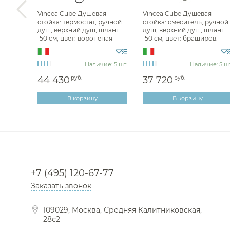
ль для
Vincea Cube Душевая
Vincea Cube Душевая
излив
стойка: термостат, ручной
стойка: смеситель, ручной
лап.,
душ, верхний душ, шланг
душ, верхний душ, шланг
ль VBF-
150 см, цвет: вороненая
150 см, цвет: браширов.
сталь VSFS-1C1GM
никель VSFS-4C12BN
е: 1 шт.
Наличие: 5 шт.
Наличие: 5 шт
44 430
руб.
37 720
руб.
В корзину
В корзину
+7 (495) 120-67-77
Заказать звонок
109029, Москва, Средняя Калитниковская,
28с2