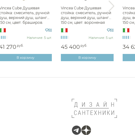
Душевые стойки Vincea
Vincea Cube Душевая
Vincea Cube Душевая
Vince
ar
стойка: смеситель, ручной
стойка: смеситель, ручной
стойка
душ, верхний душ, шланг
душ, верхний душ, шланг
душ, в
er
150 см, цвет: браширов.
150 см, цвет: вороненая
150 см
золото VSFS-4C12BG
сталь VSFS-4C12GM
1C1CH
er
onsoler
Наличие: 5 шт.
Наличие: 5 шт.
41 270
руб.
45 400
руб.
34 6
i
ecross
В корзину
В корзину
mali
 Standard
mo
r
ani
nzon & Woghand
ex
droDesign