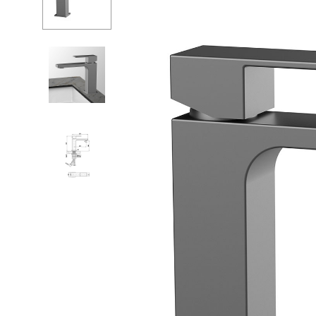
Душевые огр
С
Душ
С
Мойки и аксе
П
Полотенцесу
К
Трапы и слив
Д
Биде
С
Писсуары
К
Акриловые в
Водонагреват
Сауны
Подготовка