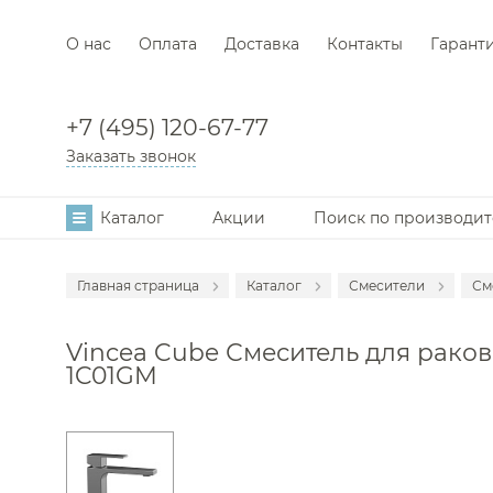
О нас
Оплата
Доставка
Контакты
Гарант
+7 (495) 120-67-77
Заказать звонок
Каталог
Акции
Поиск по производи
Главная страница
Каталог
Смесители
См
Аксессуары
С
Vincea Cube Смеситель для ракови
Мебель для в
С
1C01GM
Раковины
С
Унитазы
С
Инсталляции
С
Ванны
С