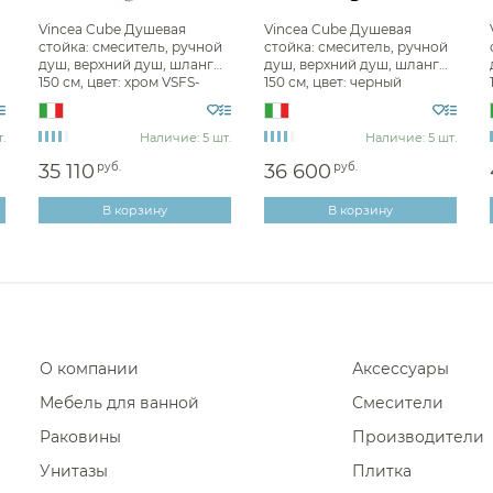
Фены и держатели
Vincea Cube Душевая
Vincea Cube Душевая
Смесители для раковины Alm
стойка: смеситель, ручной
стойка: смеситель, ручной
Диспенсеры ватных дисков
душ, верхний душ, шланг
душ, верхний душ, шланг
Смесители для раковины Rem
150 см, цвет: хром VSFS-
150 см, цвет: черный
4C12CH
матовый VSFS-4C12MB
Смесители для раковины Abb
.
Наличие: 5 шт.
Смесители для раковины Ram
Наличие: 5 шт.
35 110
руб.
36 600
руб.
Смесители для раковины Pain
Смесители для раковины Whit
В корзину
В корзину
Смесители для раковины Cari
Смесители для раковины Ideal
Смесители для раковины Ne
Смесители для раковины Nofe
О компании
Аксессуары
Смесители для раковины Mari
Мебель для ванной
Смесители
Смесители для раковины Wo
Раковины
Производители
Смесители для раковины Ksit
Унитазы
Плитка
Смесители для раковины Qua