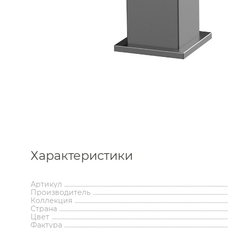
Каталог
Характеристики
Аксессуары
Мебель 
ком
Артикул
Держатели туалетной бумаги
Гар
Производитель
Дозаторы
Тумбы по
Коллекция
Мыльницы
Зе
Страна
Цвет
Стаканы
Шкафы
Фактура
Ершики
Зерка