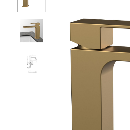
Душевые огр
С
Душ
С
Мойки и аксе
П
Полотенцесу
К
Трапы и слив
Д
Биде
С
Писсуары
К
Акриловые в
Водонагреват
Сауны
Подготовка