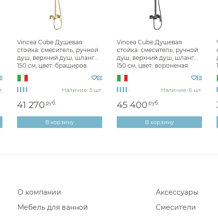
Смесители для раковины Dani
Смесители для раковины San
Vincea Cube Душевая
Vincea Cube Душевая
Смесители для раковины Alpi
стойка: смеситель, ручной
стойка: смеситель, ручной
душ, верхний душ, шланг
душ, верхний душ, шланг
Смесители для раковины Alpi
150 см, цвет: браширов.
150 см, цвет: вороненая
золото VSFS-4C12BG
сталь VSFS-4C12GM
Смесители для раковины Rit
.
Наличие: 5 шт.
Наличие: 6 шт.
41 270
руб.
45 400
руб.
В корзину
В корзину
О компании
Аксессуары
Мебель для ванной
Смесители