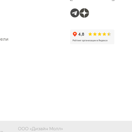
тели
ООО «Дизайн Молл»
те