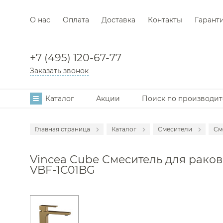
О нас
Оплата
Доставка
Контакты
Гарант
+7 (495) 120-67-77
Заказать звонок
Каталог
Акции
Поиск по производи
Главная страница
Каталог
Смесители
См
Аксессуары
С
Vincea Cube Смеситель для раков
Мебель для в
С
VBF-1C01BG
Раковины
С
Унитазы
С
Инсталляции
С
Ванны
С