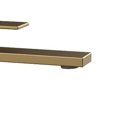
аждения
месители для биде
Смесители для раковины Fima C
месители для кухни
Смесители для раковины Gatt
ссуары
рочие смесители и краны
Смесители для раковины Gess
шители
омплектующие для смесителей
Смесители для раковины Gro
ы
ля ванны с душем
Смесители для раковины Han
меситель для душа
Смесители для раковины Keu
раны для фильтра
Смесители для раковины Klud
анны
Универсальные
Смесители для раковины Lau
ели
Смесители для раковины Marg
Смесители для раковины Nicol
Смесители для раковины Paff
Смесители для раковины THG
Смесители для раковины TOT
Смесители для раковины Omn