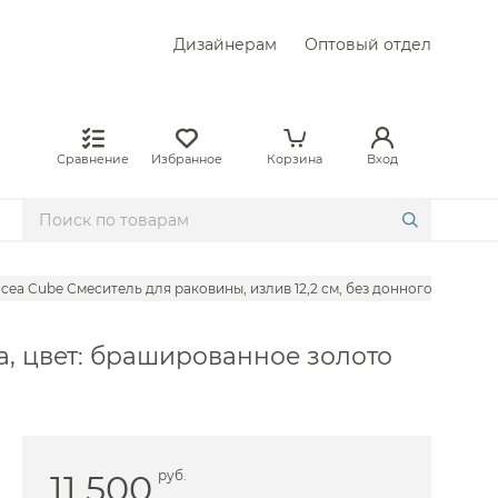
Дизайнерам
Оптовый отдел
Сравнение
Избранное
Корзина
Вход
ncea Cube Смеситель для раковины, излив 12,2 см, без донного клапан
на, цвет: брашированное золото
gio
l
von&Devon
vit
11 500
руб.
ini