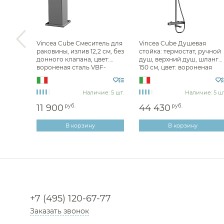
ль для
Vincea Cube Смеситель для
Vincea Cube Душевая
излив
раковины, излив 12,2 см, без
стойка: термостат, ручной
донного клапана, цвет:
душ, верхний душ, шланг
й
вороненая сталь VBF-
150 см, цвет: вороненая
B
1C01GM
сталь VSFS-1C1GM
з 100 дн
Наличие: 5 шт.
Наличие: 5 шт
11 900
руб.
44 430
руб.
В корзину
В корзину
+7 (495) 120-67-77
Заказать звонок