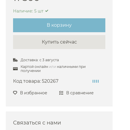
arlo Frattini
Наличие: 5 шт
oni
В корзину
i
he
Купить сейчас
sgrohe
co
Доставка: с 3 августа
i
Картой онлайн
или
наличными при
получении
fen
Код товара:
520267
aroli
azzi
В избранное
В сравнение
oni
O
Связаться с нами
ires