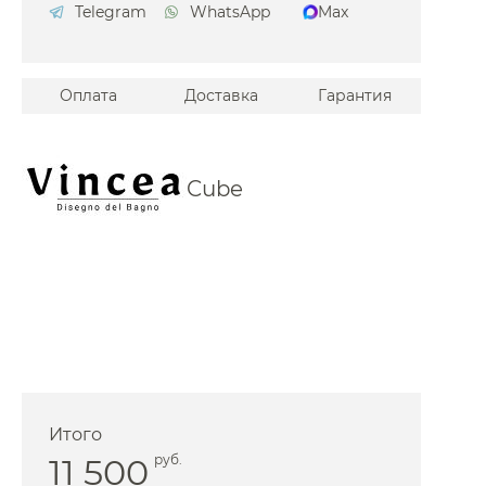
Telegram
WhatsApp
Max
Bagno
ini
Оплата
Доставка
Гарантия
res
a
o
Cube
A
erkraft
.Pm
ington
iore
nbrach
n Brau
Итого
er
11 500
руб.
ert