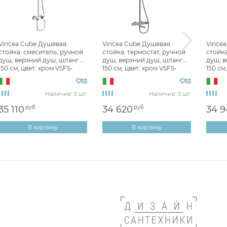
Для раковины высокие Vincea
el
Душевые стойки Vincea
cos
Vincea Cube Душевая
Vincea Cube Душевая
Vince
стойка: смеситель, ручной
стойка: термостат, ручной
стойка
душ, верхний душ, шланг
душ, верхний душ, шланг
душ, в
150 см, цвет: хром VSFS-
150 см, цвет: хром VSFS-
150 см
4C12CH
1C1CH
матов
monio
Наличие: 5 шт.
Наличие: 5 шт.
35 110
руб.
34 620
руб.
34 9
В корзину
В корзину