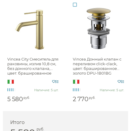
Vincea City Смеситель для
Vincea Донный клапан с
раковины, излив 10,8 см,
переливом click-clack,
без донного клапана,
цвет: брашированное
цвет: брашированное
золото DPU-1B01BG
золото VBF-2C1BG
Наличие: 5 шт.
Наличие: 5 шт.
5 580
2 770
руб.
руб.
Итого
руб.