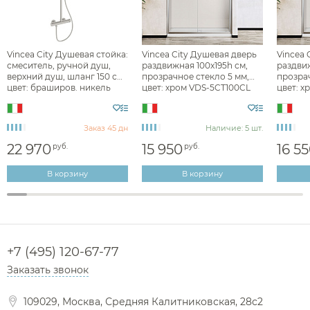
Диспенсеры ватных дисков
Vincea City Душевая стойка:
Vincea City Душевая дверь
Vincea 
смеситель, ручной душ,
раздвижная 100x195h см,
раздвиж
верхний душ, шланг 150 см,
прозрачное стекло 5 мм,
прозрач
цвет: браширов. никель
цвет: хром VDS-5CT100CL
цвет: х
VSFS-4CT1BN
Заказ 45 дн
Наличие: 5 шт.
22 970
15 950
16 5
руб.
руб.
В корзину
В корзину
+7 (495) 120-67-77
Заказать звонок
109029, Москва, Средняя Калитниковская, 28с2