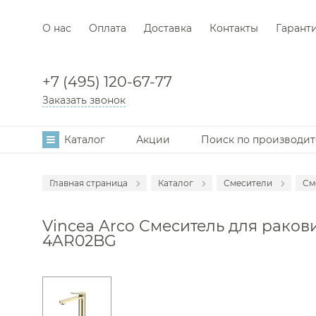
О нас
Оплата
Доставка
Контакты
Гарант
+7 (495) 120-67-77
Заказать звонок
Каталог
Акции
Поиск по производи
Главная страница
Каталог
Смесители
См
Аксессуары
С
Vincea Arco Смеситель для ракови
Мебель для в
С
4AR02BG
Раковины
С
Унитазы
С
Инсталляции
С
Ванны
С