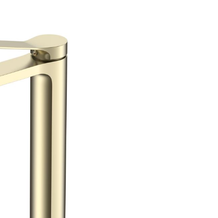
аждения
месители для биде
Для раковины высокие
месители для кухни
Для раковины высокие 
ссуары
рочие смесители и краны
Для раковины высокие 
шители
омплектующие для смесителей
Для раковины высокие 
ы
ля ванны с душем
Для раковины высокие 
меситель для душа
Для раковины высокие
раны для фильтра
Для раковины высокие
анны
Универсальные
Для раковины высокие 
ели
Для раковины высокие
Для раковины высокие 
Для раковины высокие F
Для раковины высокие 
Для раковины высокие 
Для раковины высокие