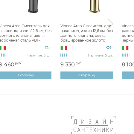
Для раковины высокие Vincea
Душевые стойки Vincea
Vincea Arco Смеситель для
Vincea Arco Смеситель для
Vincea
раковины, излив 12,6 см, без
раковины, излив 12,6 см, без
ракови
донного клапана, цвет:
донного клапана, цвет:
донног
вороненая сталь VBF-
брашированное золото
черны
4AR01GM
VBF-4AR01BG
4AR01
Наличие: 5 шт.
Наличие: 5 шт.
9 460
руб.
9 330
руб.
8 10
В корзину
В корзину