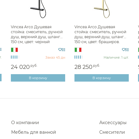
Vincea Arco Душевая
Vincea Arco Душевая
стойка: смеситель, ручной
стойка: смеситель, ручной
душ, верхний душ, шланг
душ, верхний душ, шланг
150 см, цвет: черный
150 см, цвет: браширов.
матовый VSFS-4AR1MB
золото VSFS-4AR1BG
.
Заказ 45 дн
Наличие: 1 шт.
24 020
руб.
28 250
руб.
В корзину
В корзину
О компании
Аксессуары
Мебель для ванной
Смесители