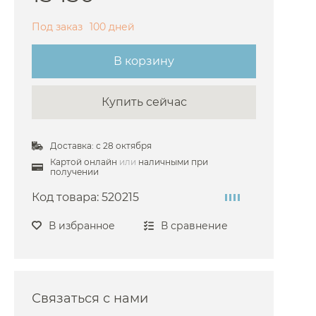
 Bongio
Под заказ
100 дней
Bossini
В корзину
Burlington
Cezares
Купить сейчас
Cisal
 Damixa
Доставка: с 28 октября
 Dornbracht
Картой онлайн
или
наличными при
получении
Duravit
Код товара:
520215
 Emco
Fantini
В избранное
В сравнение
ima Carlo Frattini
Gattoni
Gessi
Связаться с нами
 Grohe