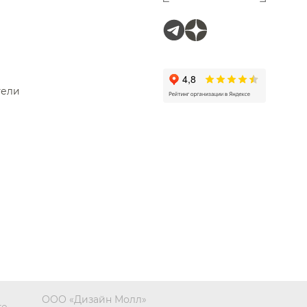
тели
ООО «Дизайн Молл»
те