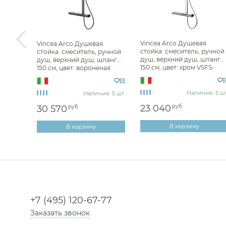
Vincea Arco Душевая
ль для
Vincea Arco Душевая
стойка: смеситель, ручной
излив
стойка: смеситель, ручной
душ, верхний душ, шланг
лапана,
душ, верхний душ, шланг
150 см, цвет: хром VSFS-
ль VBF-
150 см, цвет: вороненая
4AR1CH
сталь VSFS-4AR1GM
Наличие: 5 шт
з 100 дн
Наличие: 5 шт.
23 040
руб.
30 570
руб.
В корзину
В корзину
+7 (495) 120-67-77
Заказать звонок