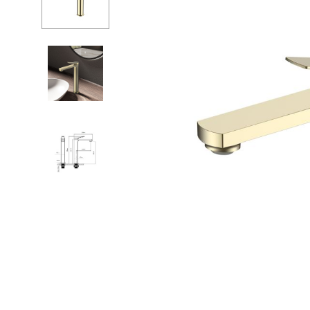
Душевые огр
С
Душ
С
Мойки и аксе
П
Полотенцесу
К
Трапы и слив
Д
Биде
С
Писсуары
К
Акриловые в
Водонагреват
Сауны
Подготовка