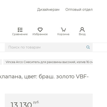
Дизайнерам
Оптовый отдел
Сравнение
Избранное
Корзина
Вход
Vincea Arco Смеситель для раковины высокий, излив 16 см, без до
 Abber
клапана, цвет: браш. золото VBF-
Allen Brau
е Am.Pm
Axor
 BelBagno
13 130
руб.
е Boheme