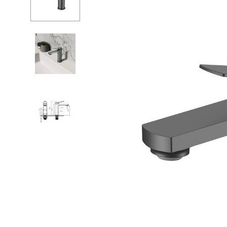
Душевые огр
С
Душ
С
Мойки и аксе
П
Полотенцесу
К
Трапы и слив
Д
Биде
С
Писсуары
К
Акриловые в
Водонагреват
Сауны
Подготовка