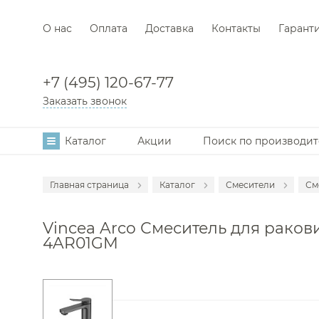
О нас
Оплата
Доставка
Контакты
Гарант
+7 (495) 120-67-77
Заказать звонок
Каталог
Акции
Поиск по производи
Главная страница
Каталог
Смесители
См
Аксессуары
С
Vincea Arco Смеситель для ракови
Мебель для в
С
4AR01GM
Раковины
С
Унитазы
С
Инсталляции
С
Ванны
С