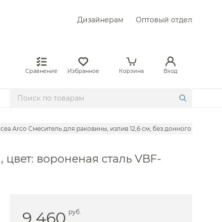
Дизайнерам
Оптовый отдел
Сравнение
Избранное
Корзина
Вход
ncea Arco Смеситель для раковины, излив 12,6 см, без донного клапана
, цвет: вороненая сталь VBF-
gio
l
von&Devon
vit
9 460
руб.
ini