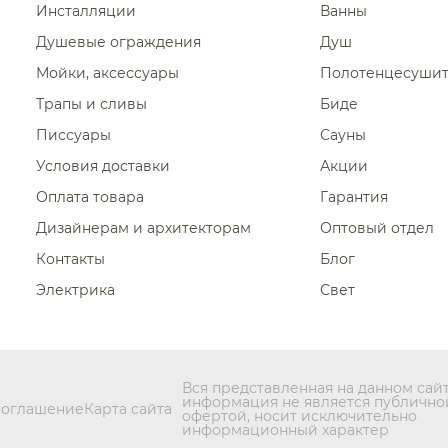
Инсталляции
Ванны
Смесители для раковины Dani
Душевые ограждения
Душ
Смесители для раковины San
Мойки, аксессуары
Полотенцесуши
Смесители для раковины Alpi
Трапы и сливы
Биде
Смесители для раковины Alpi
Писсуары
Сауны
Смесители для раковины Rit
Условия доставки
Акции
Оплата товара
Гарантия
Дизайнерам и архитекторам
Оптовый отдел
Контакты
Блог
Электрика
Свет
Вся представленная на данном сай
информация не является публично
соглашение
Карта сайта
офертой, носит исключительно
информационный характер