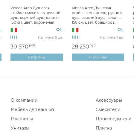
Фены и держатели
Vincea Arco Душевая
Vincea Arco Душевая
Смесители для раковины Alm
стойка: смеситель, ручной
стойка: смеситель, ручной
Диспенсеры ватных дисков
душ, верхний душ, шланг
душ, верхний душ, шланг
Смесители для раковины Rem
150 см, цвет: вороненая
150 см, цвет: браширов.
сталь VSFS-4AR1GM
золото VSFS-4AR1BG
Смесители для раковины Abb
н
Наличие: 5 шт.
Смесители для раковины Ram
Наличие: 1 шт.
30 570
руб.
28 250
руб.
Смесители для раковины Pain
Смесители для раковины Whit
В корзину
В корзину
Смесители для раковины Cari
Смесители для раковины Ideal
Смесители для раковины Ne
Смесители для раковины Nofe
О компании
Аксессуары
Смесители для раковины Mari
Мебель для ванной
Смесители
Смесители для раковины Wo
Раковины
Производители
Смесители для раковины Ksit
Унитазы
Плитка
Смесители для раковины Qua