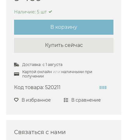
arlo Frattini
Наличие: 5 шт
oni
В корзину
i
he
Купить сейчас
sgrohe
co
Доставка: с 1 августа
i
Картой онлайн
или
наличными при
получении
fen
Код товара:
520211
aroli
azzi
В избранное
В сравнение
oni
O
Связаться с нами
ires