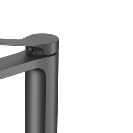
аждения
месители для биде
Смесители для раковины Fima C
месители для кухни
Смесители для раковины Gatt
ссуары
рочие смесители и краны
Смесители для раковины Gess
шители
омплектующие для смесителей
Смесители для раковины Gro
ы
ля ванны с душем
Смесители для раковины Han
меситель для душа
Смесители для раковины Keu
раны для фильтра
Смесители для раковины Klud
анны
Универсальные
Смесители для раковины Lau
ели
Смесители для раковины Marg
Смесители для раковины Nicol
Смесители для раковины Paff
Смесители для раковины THG
Смесители для раковины TOT
Смесители для раковины Omn