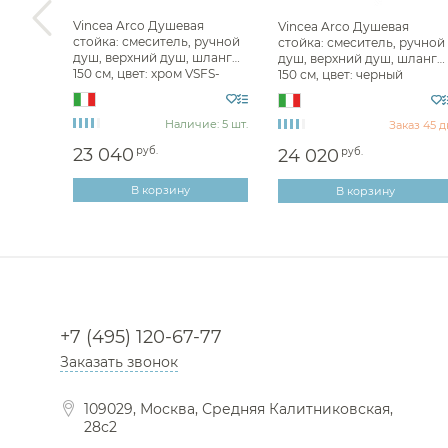
Vincea Arco Душевая
ль для
Vincea Arco Душевая
стойка: смеситель, ручной
излив
стойка: смеситель, ручной
душ, верхний душ, шланг
лапана,
душ, верхний душ, шланг
150 см, цвет: хром VSFS-
ль VBF-
150 см, цвет: черный
4AR1CH
матовый VSFS-4AR1MB
Наличие: 5 шт.
з 100 дн
Заказ 45 д
23 040
руб.
24 020
руб.
В корзину
В корзину
+7 (495) 120-67-77
Заказать звонок
109029, Москва, Средняя Калитниковская,
28с2