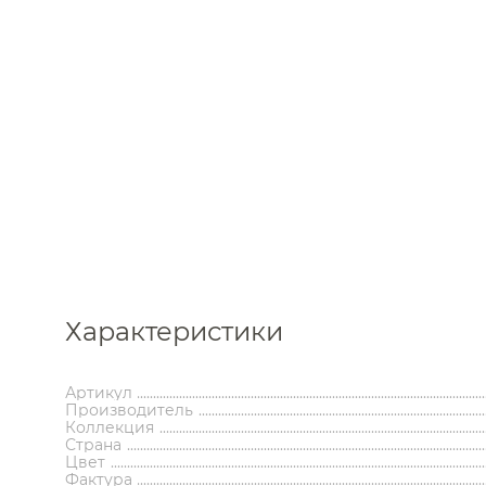
Каталог
Характеристики
Аксессуары
Мебель 
ком
Артикул
Держатели туалетной бумаги
Гар
Производитель
Дозаторы
Тумбы по
Коллекция
Мыльницы
Зе
Страна
Цвет
Стаканы
Шкафы
Фактура
Ершики
Зерка