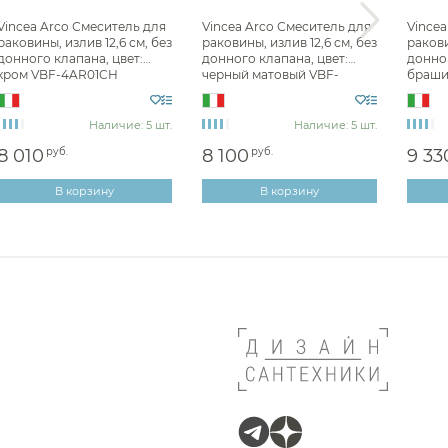
Душевые стойки Vincea
Vincea Arco Смеситель для
Vincea Arco Смеситель для
Vincea
ar
раковины, излив 12,6 см, без
раковины, излив 12,6 см, без
ракови
донного клапана, цвет:
донного клапана, цвет:
донног
er
хром VBF-4AR01CH
черный матовый VBF-
браши
4AR01MB
VBF-4
er
onsoler
Наличие: 5 шт.
Наличие: 5 шт.
8 010
руб.
8 100
руб.
9 33
i
ecross
В корзину
В корзину
mali
 Standard
mo
r
ani
nzon & Woghand
ex
droDesign