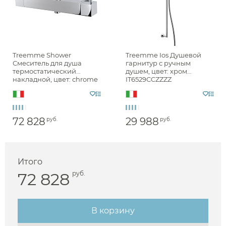
Treemme Shower
Treemme Ios Душевой
Смеситель для душа
гарнитур с ручным
термостатический
душем, цвет: хром
накладной, цвет: chrome
IT6529CCZZZZ
IT5653CCQQZZ
72 828
29 988
руб.
руб.
Итого
72 828
руб.
Аксессуары
В корзину