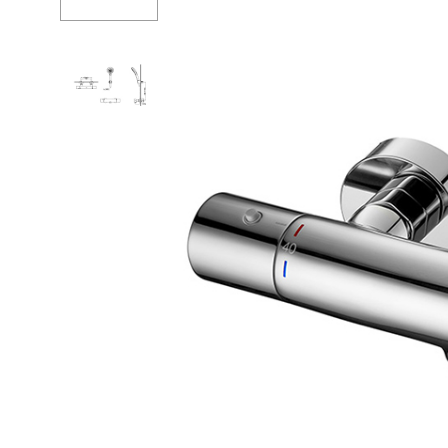
Ванны
Душе
Душевые огр
Душе
Мойки и аксе
Душе
Полотенцесу
Изли
Трапы и слив
Верхн
Биде
Кронш
Писсуары
Держа
Акриловые в
Шланг
Водонагреват
Перек
Сауны
Встро
Подготовка
Душе
Компл