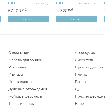
.
Заказ 100 дн
Наличие: 1 шт.
Смесители накладные W
57 120
руб.
4 320
руб.
Смесители накладные I
В корзину
В корзину
Смесители накладные
Смесители накладные A
Смесители накладные N
Смесители накладные M
Смесители накладные 
О компании
Аксессуары
Смесители накладные D
Мебель для ванной
Смесители
Раковины
Смесители накладные 
Производители
Унитазы
Плитка
Инсталляции
Ванны
Душевые ограждения
Душ
Мойки, аксессуары
Полотенцесуши
Трапы и сливы
Биде