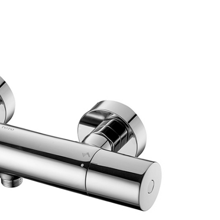
вые лейки
Смесители накладные 
аждения
вые штанги
Смесители накладные B
ссуары
вые шланги
Смесители накладные B
шители
вы
Смесители накладные C
ы
ий душ
Смесители накладные C
тейны для верхнего душа
Смесители накладные 
тели для душа
Смесители накладные 
анны
овые подключения для душа
Смесители накладные 
ели
лючатели потоков для душа
Смесители накладные D
енные вентили для душа
Смесители накладные F
вые форсунки
Смесители накладные Fi
ектующие для душа
Смесители накладные G
Смесители накладные B
Аксессуары
Смесители накладные C