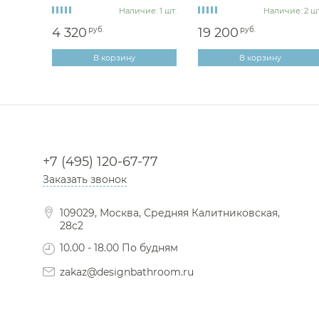
аз 60 дн
Наличие: 1 шт.
Наличие: 2 шт
4 320
руб.
19 200
руб.
В корзину
В корзину
+7 (495) 120-67-77
Заказать звонок
109029, Москва, Средняя Калитниковская,
28с2
10.00 - 18.00 По будням
zakaz@designbathroom.ru