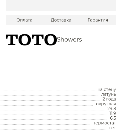
essi
Grohe
Оплата
Доставка
Гарантия
ddis
acob Delafon
Showers
orger
erama Marazzi
Keuco
ludi
Унитазы
Laufen
на стену
латунь
Унитазы с бачком
Lemark
2 года
Унитазы подвесные
округлая
aier
Унитазы приставные
29.8
Комплекты с инсталляцией
11.9
igliore
Комплектующие для унитазов
6.5
термостат
Мойки и аксессуары
colazzi
нет
Omnires