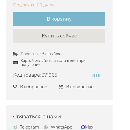
Под заказ
60 дней
Bongio
ossini
В корзину
urlington
Купить сейчас
ezares
isal
Доставка: с 6 октября
Damixa
Картой онлайн
или
наличными при
Devon&Devon
получении
Dornbracht
Код товара:
371965
uravit
В избранное
В сравнение
antini
ma Carlo Frattini
attoni
Связаться с нами
ravat
Telegram
WhatsApp
Max
arimali