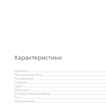
Каталог
Характеристики
Аксессуары
Мебель 
ком
Артикул
Производитель
Держатели туалетной бумаги
Гар
Коллекция
Дозаторы
Тумбы по
Страна
Мыльницы
Зе
Цвет
Стаканы
Шкафы
Фактура
Ершики
Зерка
Стилистика дизайна
Крючки
Ш
Тип
Инсталляции
Ва
Полотенцедержатели
Ко
Назначение
Полки и корзины
Бан