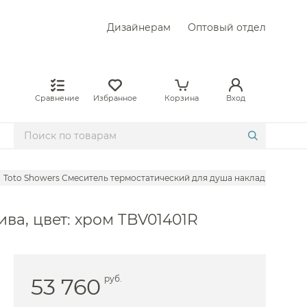
Дизайнерам
Оптовый отдел
Сравнение
Избранное
Корзина
Вход
Toto Showers Смеситель термостатический для душа накладной, без и
Hansgrohe
ва, цвет: хром TBV01401R
llen Brau
 Am.Pm
xor
53 760
руб.
BelBagno
 Boheme