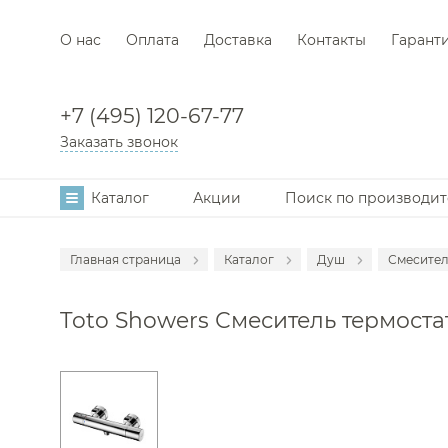
О нас
Оплата
Доставка
Контакты
Гарант
+7 (495) 120-67-77
Заказать звонок
Каталог
Акции
Поиск по производи
Главная страница
Каталог
Душ
Смесител
Аксессуары
Смеси
Toto Showers Смеситель термоста
Мебель для в
Душе
Смесители
Душев
Раковины
Гигие
Унитазы
Душе
Инсталляции
Душев