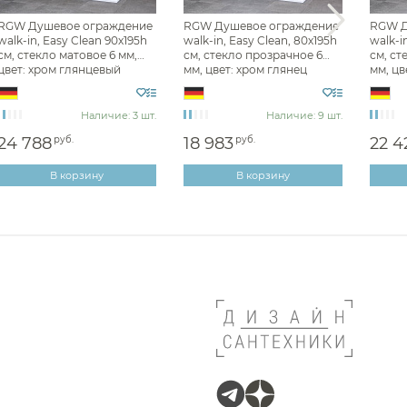
RGW Душевое ограждение
RGW Душевое ограждение
RGW Д
walk-in, Easy Clean 90х195h
walk-in, Easy Clean, 80х195h
walk-i
см, стекло матовое 6 мм,
см, стекло прозрачное 6
см, ст
цвет: хром глянцевый
мм, цвет: хром глянец
мм, цв
351010209-21
351010208-11
3510110
Наличие: 3 шт.
Наличие: 9 шт.
24 788
руб.
18 983
руб.
22 4
В корзину
В корзину