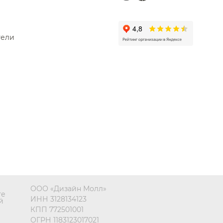
тели
ООО «Дизайн Молл»
те
ИНН 3128134123
й
КПП 772501001
ОГРН 1183123017021