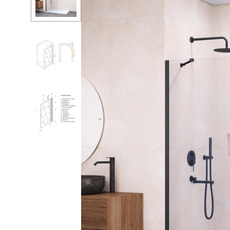
Ванны
Душ
Мойки и аксе
Полотенцесу
Трапы и слив
Биде
Писсуары
Акриловые в
Водонагреват
Сауны
Подготовка