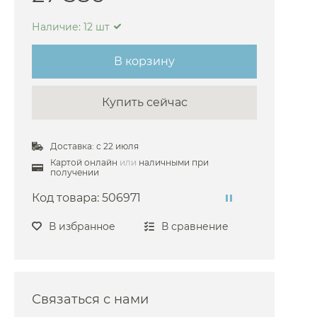
Hafro
Наличие: 12 шт
Ravak
В корзину
Radaway
urlington
Купить сейчас
llen Brau
Abber
Доставка: с 22 июля
aini
Картой онлайн
или
наличными при
получении
deal Standard
Код товара:
506971
Vincea
В избранное
В сравнение
Связаться с нами