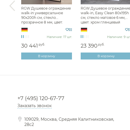
дение
RGW Душевое ограждение
RGW Душевое ограждени
0х195h
walk-in универсальное
walk-in, Easy Clean 80х195h
 мм,
90х200h см, стекло
см, стекло матовое 6 мм,
й
прозрачное 8 мм, цвет:
цвет: хром глянцевый
черный мат. 35101290-84
351010208-21
аз 60 дн
Наличие: 17 шт.
Наличие: 9 шт
30 441
руб.
23 390
руб.
В корзину
В корзину
+7 (495) 120-67-77
Заказать звонок
109029, Москва, Средняя Калитниковская,
28с2