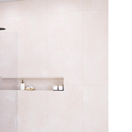
Душевые перегородки 
Душевые перегородки 
ссуары
Душевые перегородки 
шители
Душевые перегородки B
ы
Душевые перегородки A
Душевые перегородки 
Душевые перегородки P
анны
Душевые перегородки I
ели
Душевые перегородки 