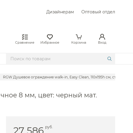
Дизайнерам
Оптовый отдел
Сравнение
Избранное
Корзина
Вход
RGW Душевое ограждение walk-in, Easy Clean, 110х195h см, стекло проз
Berges
чное 8 мм, цвет: черный мат.
Cezares
asserkraft
 Am.Pm
ovellini
27 586
руб.
egas Glass