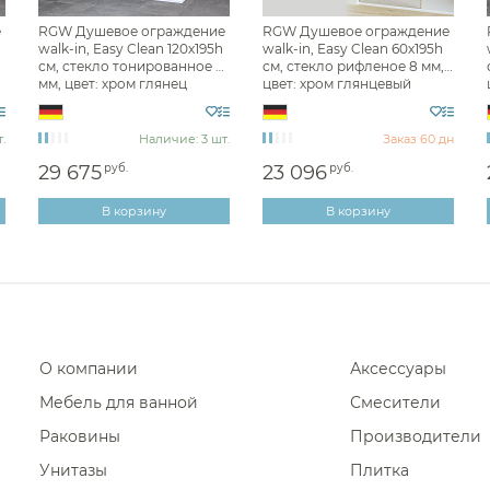
Фены и держатели
е
RGW Душевое ограждение
RGW Душевое ограждение
Диспенсеры ватных дисков
walk-in, Easy Clean 120х195h
walk-in, Easy Clean 60х195h
см, стекло тонированное 6
см, стекло рифленое 8 мм,
мм, цвет: хром глянец
цвет: хром глянцевый
351010212-31
06100806-151
.
Наличие: 3 шт.
Заказ 60 дн
29 675
руб.
23 096
руб.
В корзину
В корзину
О компании
Аксессуары
Мебель для ванной
Смесители
Раковины
Производители
Унитазы
Плитка