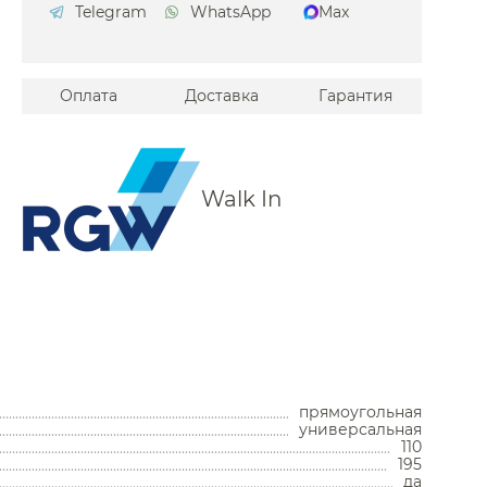
Telegram
WhatsApp
Max
Оплата
Доставка
Гарантия
Walk In
Унитазы
Унитазы с бачком
прямоугольная
Унитазы подвесные
универсальная
Унитазы приставные
110
195
Комплекты с инсталляцией
да
Комплектующие для унитазов