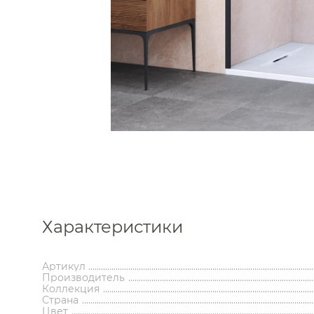
Каталог
Характеристики
Аксессуары
Мебель 
ком
Держатели туалетной бумаги
Гар
Артикул
Дозаторы
Тумбы по
Производитель
Мыльницы
Зе
Коллекция
Стаканы
Шкафы
Страна
Цвет
Ершики
Зерка