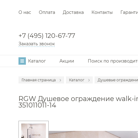
О нас
Оплата
Доставка
Контакты
Гарант
+7 (495) 120-67-77
Заказать звонок
Каталог
Акции
Поиск по производи
Главная страница
Каталог
Душевые ограждени
Аксессуары
RGW Душевое ограждение walk-in, 
Мебель для в
351011011-14
Смесители
Раковины
Унитазы
Инсталляции