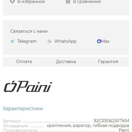
В избранное
В сравнение
Связаться с нами
Telegram
WhatsApp
Max
Оплата
Доставка
Гарантия
Аксессуары
Держатели туалетной бумаги
Характеристики
Дозаторы
Душ
92CR3062SFTKM
Мыльницы
Артикул
Каталог
крепления, аэратор, гибкая подводка
Оснащение
Paini
Производитель
Стаканы