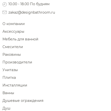
производителю
Комплектующие для смесителей
Ароматические диффузоры
10.00 - 18.00 По будням
О нас
Доставка
Шланговые подключения для душа
Комплектующие для мебели
Поручни
zakaz@designbathroom.ru
Переключатели потоков для душа
Полки на ванну
Сравнение
Избранное
Корзина
Вход
Душевые форсунки
О компании
Полки-ниши
Комплектующие для душа
Аксессуары
Сиденья
Мебель для ванной
Сушилки для рук
Смесители
Фены и держатели
Раковины
Диспенсеры ватных дисков
Производители
Унитазы
Плитка
Инсталляции
Ванны
Душевые ограждения
Душ