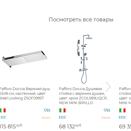
Сушилки
Измельчители отходов
Фильтры
Посмотреть все товары
Аксессуары для кухонных
Водонагреватели
моек
Комплектующие моек
Сливы
Накопительные
водонагреватели
Смесители для кухни
Фильтр
Проточные водонагреватели
Все
Душевые стойки Paffoni
Верхний душ Paffoni
Paffoni Doccia Верхний душ
Paffoni Doccia Душевая
Paffon
53х16 см, настенный, цвет:
стойка с верхним душем,
стойка
Steel Looking ZSOF099ST
цвет: хром ZCOL589LIQCR
цвет:
NEW MINI BIRILLO
MINI 
Заказ
Заказ
115 815
руб.
68 132
руб.
69 3