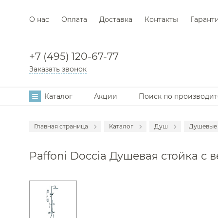
О нас
Оплата
Доставка
Контакты
Гарант
+7 (495) 120-67-77
Заказать звонок
Каталог
Акции
Поиск по производи
Главная страница
Каталог
Душ
Душевые 
Аксессуары
Смеси
Paffoni Doccia Душевая стойка с
Мебель для в
Смеси
Смесители
Душе
Раковины
Гигие
Унитазы
Душе
Инсталляции
Душев