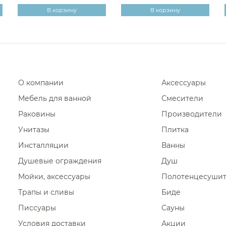
В корзину
В корзину
Душевые стойки Nicolazzi
Душевые стойки Ramonsoler
Душевые стойки Paini
Душевые стойки Sbordoni
Душевые стойки Ideal Standard
О компании
Аксессуары
Душевые стойки Sancos
Мебель для ванной
Смесители
Душевые стойки Whitecross
Раковины
Производители
Душевые стойки Nemo
Унитазы
Плитка
Душевые стойки Alpi
Инсталляции
Ванны
Душевые ограждения
Душевые стойки Mariani
Душ
Мойки, аксессуары
Полотенцесуши
Душевые стойки Vincea
Трапы и сливы
Биде
Душевые стойки Daniel
Писсуары
Сауны
Душевые стойки Wonzon & Woghand
Условия доставки
Акции
Душевые стойки Ritmonio