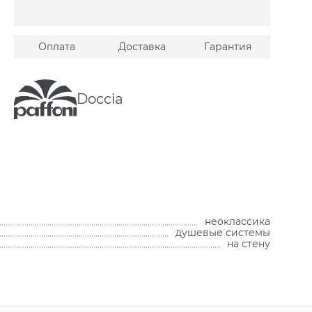
Оплата
Доставка
Гарантия
Doccia
Унитазы
Унитазы с бачком
Унитазы подвесные
неоклассика
Унитазы приставные
душевые системы
Комплекты с инсталляцией
на стену
Комплектующие для унитазов
Мойки и аксессуары
Кухонные мойки
Дозаторы