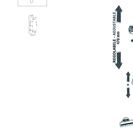
Ванны
Душе
Душевые огр
Душе
Мойки и аксе
Душе
Полотенцесу
Изли
Трапы и слив
Верхн
Биде
Кронш
Писсуары
Держа
Акриловые в
Шланг
Водонагреват
Перек
Сауны
Встро
Подготовка
Душе
Компл