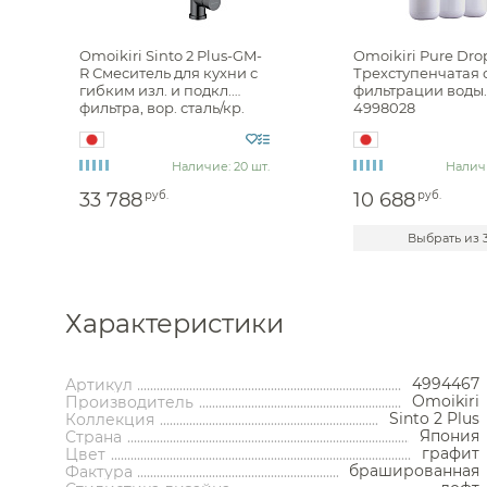
Omoikiri Sinto 2 Plus-GM-
Omoikiri Pure Drop
R Смеситель для кухни с
Трехступенчатая 
гибким изл. и подкл.
фильтрации воды
фильтра, вор. сталь/кр.
4998028
4994467
Аксессуары
Мебель 
ком
Наличие: 20 шт.
Наличи
Держатели туалетной бумаги
Гар
33 788
руб.
10 688
руб.
Дозаторы
Тумбы по
Мыльницы
Зе
Выбрать из 
Стаканы
Шкафы
Ершики
Зерка
Крючки
Ш
Инсталляции
Ва
Полотенцедержатели
Ко
Характеристики
Полки и корзины
Бан
Инсталляции для унитазов
Встраива
Полки для полотенец
Свет
Бачки скрытого монтажа
Отдельнос
Косметические зеркала
Стол
Инсталляции для биде
Пристен
Держатели запасных рулонов
Ст
4994467
Артикул
Инсталляции для писсуаров
Углов
Ведра
Комплектующ
Omoikiri
Производитель
Инсталляции для раковин
Комплектую
Комплекты
Sinto 2 Plus
Коллекция
Кнопки смыва
Япония
Страна
Стойки напольные
Полотенцесушители
Трапы
графит
Цвет
Контейнеры
брашированная
Фактура
Корзины для белья
Полотенцесушители водяные
Трапы 