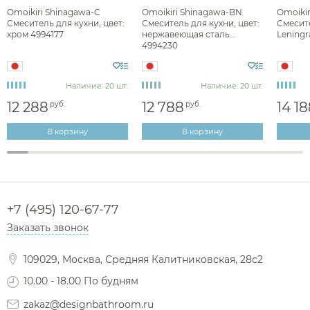
Omoikiri Shinagawa-C
Omoikiri Shinagawa-BN
Omoiki
Смеситель для кухни, цвет:
Смеситель для кухни, цвет:
Смесите
хром 4994177
нержавеющая сталь
Leningr
4994230
Наличие: 20 шт.
Наличие: 20 шт.
12 288
12 788
14 1
руб.
руб.
В корзину
В корзину
+7 (495) 120-67-77
Заказать звонок
109029, Москва, Средняя Калитниковская, 28с2
10.00 - 18.00 По будням
zakaz@designbathroom.ru