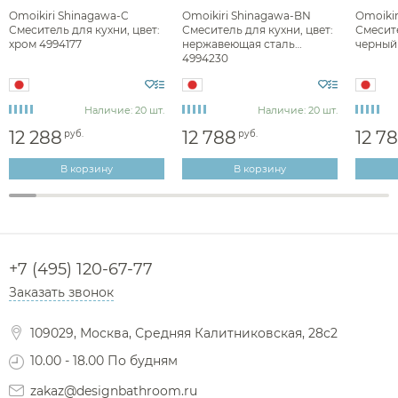
Omoikiri Shinagawa-C
Omoikiri Shinagawa-BN
Omoikir
Смеситель для кухни, цвет:
Смеситель для кухни, цвет:
Смесите
хром 4994177
нержавеющая сталь
черный
4994230
Наличие: 20 шт.
Наличие: 20 шт.
12 288
12 788
12 7
руб.
руб.
В корзину
В корзину
+7 (495) 120-67-77
Заказать звонок
109029, Москва, Средняя Калитниковская, 28с2
10.00 - 18.00 По будням
zakaz@designbathroom.ru