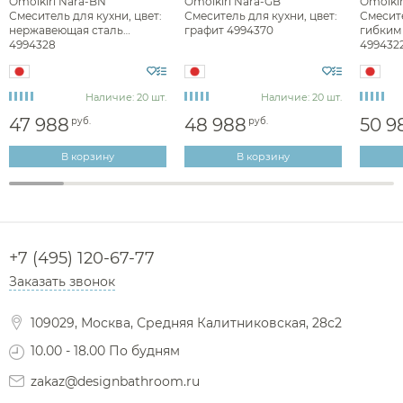
Omoikiri Nara-BN
Omoikiri Nara-GB
Omoikir
Смеситель для кухни, цвет:
Смеситель для кухни, цвет:
Смесите
нержавеющая сталь
графит 4994370
гибким 
4994328
499432
Наличие: 20 шт.
Наличие: 20 шт.
47 988
48 988
50 9
руб.
руб.
В корзину
В корзину
+7 (495) 120-67-77
Заказать звонок
109029, Москва, Средняя Калитниковская, 28с2
10.00 - 18.00 По будням
zakaz@designbathroom.ru