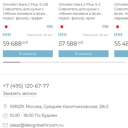
Omoikiri Nara 2 Plus-S-GB
Omoikiri Nara 2 Plus-S-C
Omoikir
Смеситель для кухни с
Смеситель для кухни с
Смесите
гибким изливом и возм.
гибким изливом и возм.
возм. п
подкл. фильтр, графит
подкл. фильтр, хром
нержав
4994373
4994367
499436
Наличие: 20 шт.
Наличие: 20 шт.
59 688
57 588
55 4
руб.
руб.
В корзину
В корзину
+7 (495) 120-67-77
Заказать звонок
109029, Москва, Средняя Калитниковская, 28с2
10.00 - 18.00 По будням
zakaz@designbathroom.ru