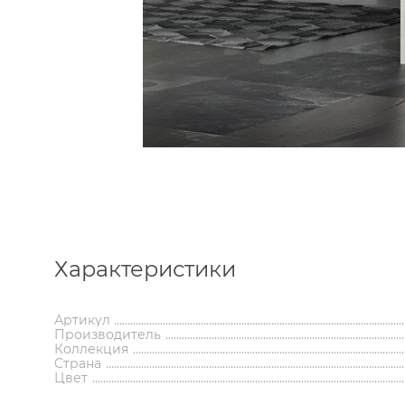
Каталог
Аксессуары
Мебель 
ком
Характеристики
Держатели туалетной бумаги
Гар
Дозаторы
Тумбы по
Мыльницы
Зе
Артикул
Стаканы
Шкафы
Производитель
Ершики
Зерка
Коллекция
Страна
Крючки
Ш
Инсталляции
Ва
Цвет
Полотенцедержатели
Ко
Полки и корзины
Бан