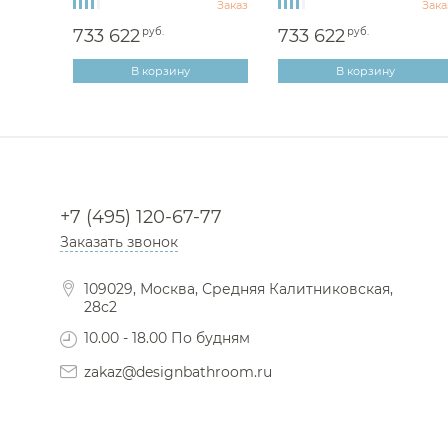
Заказ
Заказ
Зака
733 622
руб.
733 622
руб.
В корзину
В корзину
+7 (495) 120-67-77
Заказать звонок
109029, Москва, Средняя Калитниковская,
28с2
10.00 - 18.00 По будням
zakaz@designbathroom.ru