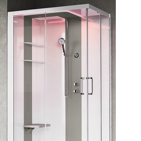
Душевые кабины RGW
ссуары
шители
ы
анны
ели
Аксессуары