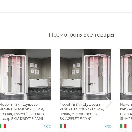
Кухонные мойки
Дозаторы
Сушилки
Измельчители отходов
Фильтры
Аксессуары для кухонных
Водонагреватели
моек
Посмотреть все товары
Комплектующие моек
Сливы
Накопительные
водонагреватели
Смесители для кухни
Проточные водонагреватели
Фильтр
Все
Душевые кабины Novellini
Novellini Skill Душевая
Novellini Skill Душевая
Novell
кабина 120х80хh217,5 см,
кабина 120х90хh217,5 см,
кабина
правая, Essential, стекло
левая, стекло прозр
правая
прозр SKIA129DT1F-1AN1
SKIA299ST1F-1AN1
SKIA2