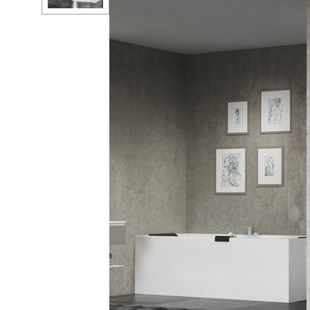
Ванны
Душ
Мойки и аксе
Полотенцесу
Трапы и слив
Биде
Писсуары
Акриловые в
Водонагреват
Сауны
Подготовка