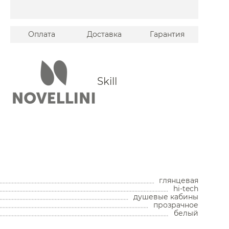
Оплата
Доставка
Гарантия
Skill
Унитазы
Унитазы с бачком
Унитазы подвесные
Унитазы приставные
глянцевая
Комплекты с инсталляцией
hi-tech
Комплектующие для унитазов
душевые кабины
прозрачное
Мойки и аксессуары
белый