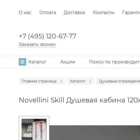
О нас
Оплата
Доставка
Контакты
Гарант
+7 (495) 120-67-77
Заказать звонок
Каталог
Акции
Поиск по производи
Главная страница
Каталог
Душевые ограждени
Аксессуары
Novellini Skill Душевая кабина 120
Мебель для в
Смесители
Раковины
Унитазы
Инсталляции