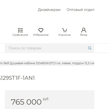
Дизайнерам
Оптовый отдел
Сравнение
Избранное
Корзина
Вход
ini Skill Душевая кабина 120х80хh217,5 см, левая, поддон 12,5 см SKIA129S
A129ST1F-1AN1
765 000
руб.