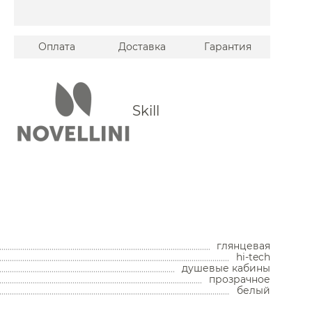
Оплата
Доставка
Гарантия
Skill
Унитазы
Унитазы с бачком
Унитазы подвесные
Унитазы приставные
глянцевая
Комплекты с инсталляцией
hi-tech
Комплектующие для унитазов
душевые кабины
прозрачное
Мойки и аксессуары
белый