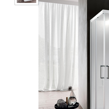
Ванны
Душ
Мойки и аксе
Полотенцесу
Трапы и слив
Биде
Писсуары
Акриловые в
Водонагреват
Сауны
Подготовка