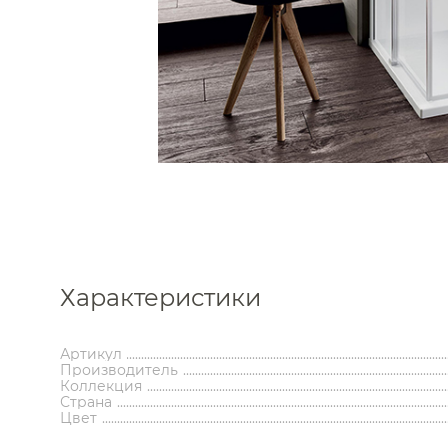
Каталог
Аксессуары
Мебель 
ком
Характеристики
Держатели туалетной бумаги
Гар
Дозаторы
Тумбы по
Мыльницы
Зе
Артикул
Стаканы
Шкафы
Производитель
Ершики
Зерка
Коллекция
Страна
Крючки
Ш
Инсталляции
Ва
Цвет
Полотенцедержатели
Ко
Полки и корзины
Бан