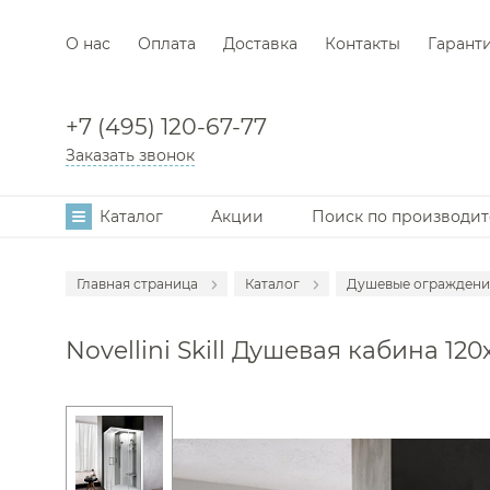
О нас
Оплата
Доставка
Контакты
Гарант
+7 (495) 120-67-77
Заказать звонок
Каталог
Акции
Поиск по производи
Главная страница
Каталог
Душевые ограждени
Аксессуары
Novellini Skill Душевая кабина 120
Мебель для в
Смесители
Раковины
Унитазы
Инсталляции