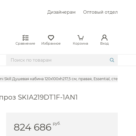
Дизайнерам
Оптовый отдел
Сравнение
Избранное
Корзина
Вход
ini Skill Душевая кабина 120х100хh217,5 см, правая, Essential, стекло про
о проз SKIA219DT1F-1AN1
824 686
руб.