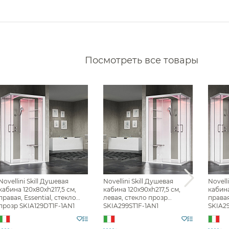
Кухонные мойки
Дозаторы
Сушилки
Измельчители отходов
Фильтры
Аксессуары для кухонных
Водонагреватели
моек
Посмотреть все товары
Комплектующие моек
Сливы
Накопительные
водонагреватели
Смесители для кухни
Проточные водонагреватели
Фильтр
Все
Душевые кабины Novellini
Novellini Skill Душевая
Novellini Skill Душевая
Novell
кабина 120х80хh217,5 см,
кабина 120х90хh217,5 см,
кабина
правая, Essential, стекло
левая, стекло прозр
правая
прозр SKIA129DT1F-1AN1
SKIA299ST1F-1AN1
SKIA2