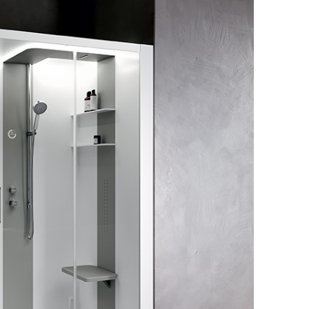
Душевые кабины RGW
ссуары
шители
ы
анны
ели
Аксессуары