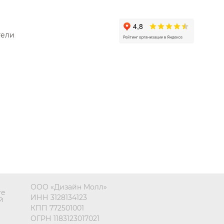
тели
ООО «Дизайн Молл»
те
ИНН 3128134123
й
КПП 772501001
ОГРН 1183123017021