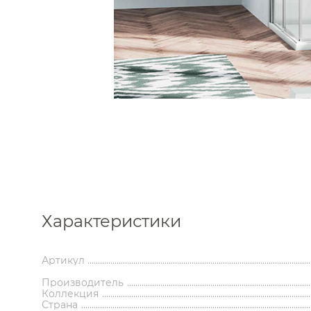
Каталог
Характеристики
Аксессуары
Мебель 
ком
Держатели туалетной бумаги
Гар
Артикул
Дозаторы
Тумбы по
Производитель
Мыльницы
Зе
Коллекция
Стаканы
Шкафы
Страна
Ершики
Зерка