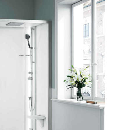
Душевые кабины RGW
ссуары
шители
ы
анны
ели