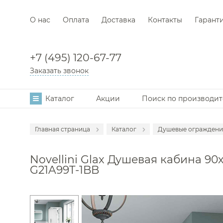
О нас
Оплата
Доставка
Контакты
Гарант
+7 (495) 120-67-77
Заказать звонок
Каталог
Акции
Поиск по производи
Главная страница
Каталог
Душевые ограждени
Аксессуары
Novellini Glax Душевая кабина 90
Мебель для в
G21A99T-1BB
Смесители
Раковины
Унитазы
Инсталляции