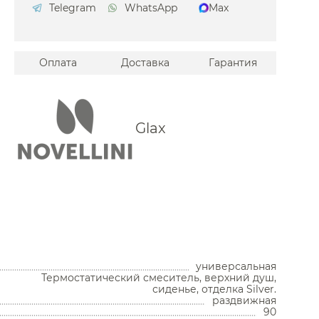
Telegram
WhatsApp
Max
Оплата
Доставка
Гарантия
Glax
Унитазы
Унитазы с бачком
универсальная
Унитазы подвесные
Термостатический смеситель, верхний душ,
сиденье, отделка Silver.
Унитазы приставные
раздвижная
Комплекты с инсталляцией
90
Комплектующие для унитазов