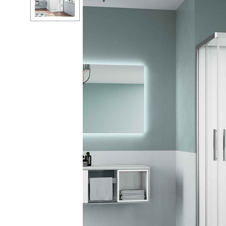
Ванны
Душ
Мойки и аксе
Полотенцесу
Трапы и слив
Биде
Писсуары
Акриловые в
Водонагреват
Сауны
Подготовка