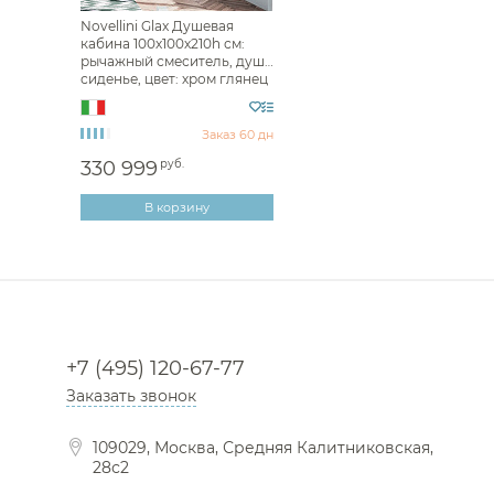
Novellini Glax Душевая
кабина 100х100х210h см:
рычажный смеситель, душ,
сиденье, цвет: хром глянец
G21A100M-1BB
Заказ 60 дн
330 999
руб.
В корзину
+7 (495) 120-67-77
Заказать звонок
109029, Москва, Средняя Калитниковская,
28с2