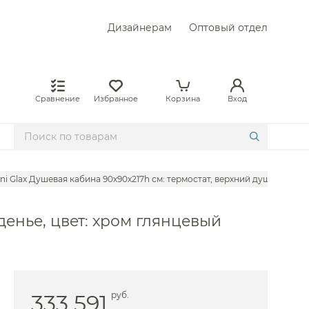
Дизайнерам
Оптовый отдел
Сравнение
Избранное
Корзина
Вход
ini Glax Душевая кабина 90х90х217h см: термостат, верхний душ, сидень
иденье, цвет: хром глянцевый
333 591
руб.