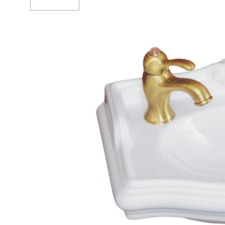
Душевые огр
Душ
Мойки и аксе
Полотенцесу
Трапы и слив
Биде
Писсуары
Акриловые в
Водонагреват
Сауны
Подготовка