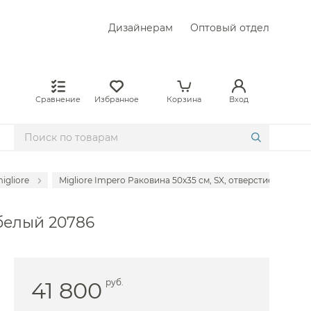
Дизайнерам
Оптовый отдел
Сравнение
Избранное
Корзина
Вход
gliore
Migliore Impero Раковина 50x35 см, SX, отверстие слева, 
Ceram
 белый 20786
fen
rra
vit
41 800
руб.
bo
he