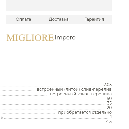
lano
ma Marazzi
Оплата
Доставка
Гарантия
Impero
l Standard
&Max
Унитазы
12.05
встроенный (литой) слив-перелив
Унитазы с бачком
встроенный канал перелива
Унитазы подвесные
50
35
Унитазы приставные
20
Комплекты с инсталляцией
приобретается отдельно
Комплектующие для унитазов
1
ль
Мойки и аксессуары
4.5