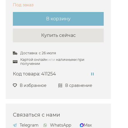
Под заказ
asan
a
В корзину
as
Купить сейчас
roy & Boch
ington
Доставка: с 26 июля
o
Картой онлайн
или
наличными при
amicanova
получении
on&Devon
Код товара:
411254
b Delafon
В избранное
В сравнение
.Pm
amalux
ak
Связаться с нами
ssia
Telegram
WhatsApp
Max
lla