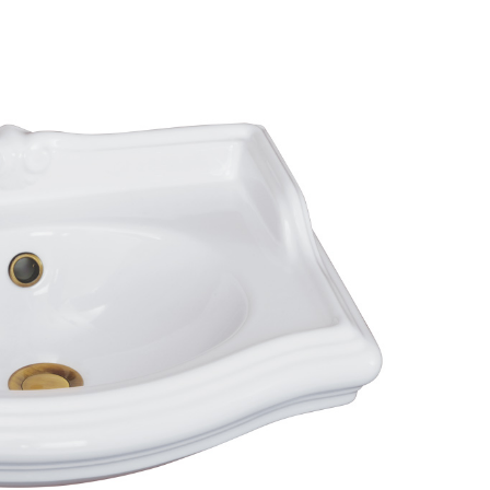
аждения
Комплектующие для раковин
Рукомойники Ker
Рукомойники Roc
ссуары
Рукомойники Sim
шители
Рукомойники Ville
ы
Рукомойники Burl
Рукомойники Ciel
Рукомойники Cer
анны
Рукомойники Dev
ели
Рукомойники Jaco
Рукомойники Am
Рукомойники Cer
Рукомойники Rav
Рукомойники Gala
Аксессуары
Рукомойники Aqwe