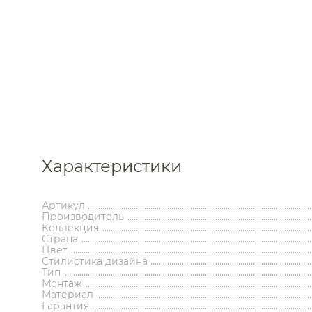
Каталог
Характеристики
Аксессуары
Мебель 
Артикул
ком
Производитель
Держатели туалетной бумаги
Гар
Коллекция
Дозаторы
Тумбы по
Страна
Цвет
Мыльницы
Зе
Стилистика дизайна
Стаканы
Шкафы
Тип
Ершики
Зерка
Монтаж
Крючки
Ш
Инсталляции
Ва
Материал
Полотенцедержатели
Ко
Гарантия
Полки и корзины
Бан