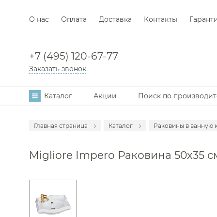
О нас
Оплата
Доставка
Контакты
Гарант
+7 (495) 120-67-77
Заказать звонок
Каталог
Акции
Поиск по производи
Главная страница
Каталог
Раковины в ванную 
Аксессуары
Migliore Impero Раковина 50x35 см
Мебель для в
Смесители
Унитазы
Инсталляции
Ванны