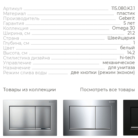
115.080.KJ.1
Артикул
пластик
Материал
Geberit
Производитель
5 лет
Гарантия
Omega 30
Коллекция
21.2
Ширина, см
Швейцария
Страна
1
Глубина, см
белый
Цвет
14.2
Высота, см
hi-tech
Стилистика дизайна
механическое
Управление
для унитаза
Назначение
две кнопки (режим эконом)
Режим слива воды
Товары из коллекции
Посмотреть все товары
Аксессуары
Держатели туалетной бумаги
Дозаторы
Душ
Мыльницы
Каталог