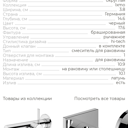
округлая
Форма
Ixmo
Коллекция
3.8
Ширина, см
Германия
Страна
14.6
Глубина, см
черный
Цвет
Аксессуары
17.6
Высота, см
брашированная
Фактура
рычажное
Управление
Держатели туалетной бумаги
hi-tech
Стилистика дизайна
в комплекте
Донный клапан
Дозаторы
смеситель для раковины
Тип
1
Отверстия для монтажа
Душ
Мыльницы
для раковины
Назначение
Каталог
10.9
Длина излива, см
Стаканы
на раковину или столешницу
Монтаж
10.1
Смесители встраиваемые для душа и ванны
Высота излива, см
латунь
Ершики
Материал
есть
Излив
Смесители накладные для душа и ванны
Аксессуары
Мебель для ванной комнаты
Мебель для ванной
Смесители
Крючки
комнаты
Смесители
Душевые комплекты
Полотенцедержатели
Товары из коллекции
Посмотреть все товары
Мойки и аксессуары
Душевые стойки
Гарнитуры
Трапы и сливы
Раковины
Смесители для раковины
Полки и корзины
Раковины
Унитазы
Инсталляции
Тумбы под раковину
Гигиенические души
Инсталляции
Смесители для раковины встраиваемые
Полки для полотенец
Кухонные мойки
Душевые ограждения
Унитазы
Ванны
Душевые гарнитуры
Трапы линейные
Раковины чаши
Зеркала
Ванны
Душевые ограждения
Душ
Смесители для раковины высокие
Косметические зеркала
Дозаторы