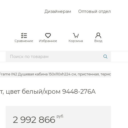
Дизайнерам
Оптовый отдел
Сравнение
Избранное
Корзина
Вход
 Frame IN2 Душевая кабина 150x110xh224 см, пристенная, термостат, цв
ат, цвет белый/хром 9448-276A
2 992 866
руб.