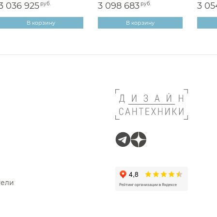
3 036 925
руб.
3 098 683
руб.
3 05
В корзину
В корзину
тели