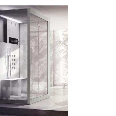
Душевые кабины RGW
ссуары
шители
ы
анны
ели
Аксессуары