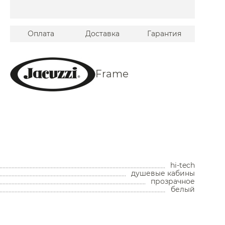
Оплата
Доставка
Гарантия
Frame
Унитазы
Унитазы с бачком
Унитазы подвесные
hi-tech
Унитазы приставные
душевые кабины
Комплекты с инсталляцией
прозрачное
Комплектующие для унитазов
белый
Мойки и аксессуары
Кухонные мойки