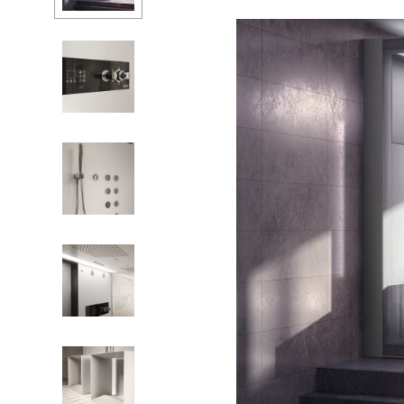
Ванны
Душ
Мойки и аксе
Полотенцесу
Трапы и слив
Биде
Писсуары
Акриловые в
Водонагреват
Сауны
Подготовка