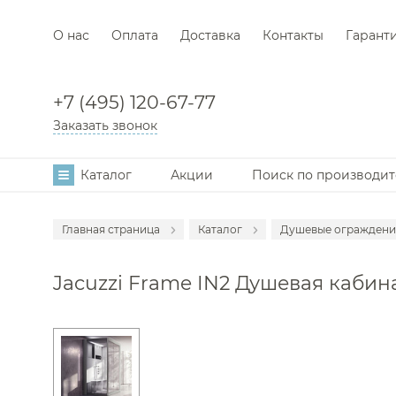
О нас
Оплата
Доставка
Контакты
Гарант
+7 (495) 120-67-77
Заказать звонок
Каталог
Акции
Поиск по производи
Главная страница
Каталог
Душевые ограждени
Аксессуары
Jacuzzi Frame IN2 Душевая кабина
Мебель для в
Смесители
Раковины
Унитазы
Инсталляции