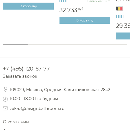
Наличие: 1 шт.
В корзину
32 733
руб.
В корзину
29 3
+7 (495) 120-67-77
Заказать звонок
109029, Москва, Средняя Калитниковская, 28с2
10.00 - 18.00 По будням
zakaz@designbathroom.ru
О компании