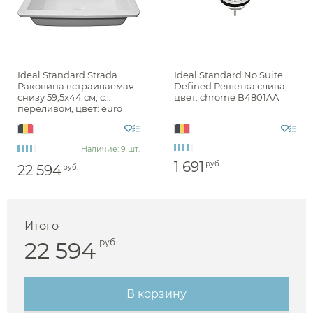
Ideal Standard Strada
Ideal Standard No Suite
Раковина встраиваемая
Defined Решетка слива,
снизу 59,5x44 см, с
цвет: chrome B4801AA
переливом, цвет: euro
white K077901
Наличие: 9 шт.
1 691
руб.
22 594
руб.
Итого
22 594
руб.
В корзину