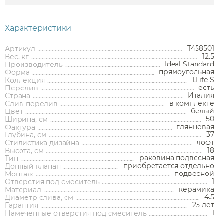
Комплектующие для унитазов
Комплектующие для ванн
Комплектующие моек
Смесители для биде
Душевые поддоны
Контейнеры
Декоративные решетки
Кнопки смыва
Рукомойники
Верхний душ
Светильники
Сауны
Смесители для кухни
Корзины для белья
Сливы
Кронштейны для верхнего душа
Комплектующие для раковин
Комплектующие для сливов
Столешницы
Характеристики
Прочие смесители и краны
Смесители для кухни
Подставки
Держатели для душа
Столики
Акции
Поиск по
ARBI
T458501
Артикул
производителю
Комплектующие для смесителей
Ароматические диффузоры
12.5
О нас
Доставка
Вес, кг
Шланговые подключения для душа
Комплектующие для мебели
Ideal Standard
Производитель
Поручни
прямоугольная
Форма
Переключатели потоков для душа
I.Life S
Коллекция
Полки на ванну
есть
Перелив
Сравнение
Избранное
Корзина
Вход
Душевые форсунки
Италия
Страна
Полки-ниши
в комплекте
Слив-перелив
Комплектующие для душа
белый
Цвет
Сиденья
50
Ширина, см
глянцевая
Фактура
Сушилки для рук
37
Глубина, см
лофт
Стилистика дизайна
Фены и держатели
18
Высота, см
раковина подвесная
Тип
Диспенсеры ватных дисков
приобретается отдельно
Донный клапан
подвесной
Монтаж
1
Отверстия под смеситель
керамика
Материал
4.5
Диаметр слива, см
25 лет
Гарантия
1
Намеченные отверстия под смеситель