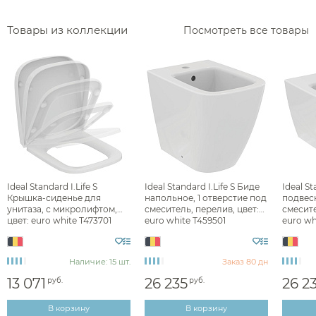
Товары из коллекции
Посмотреть все товары
Ideal Standard I.Life S
Ideal Standard I.Life S Биде
Ideal St
Крышка-сиденье для
напольное, 1 отверстие под
подвесн
унитаза, с микролифтом,
смеситель, перелив, цвет:
смесите
цвет: euro white T473701
euro white T459501
euro wh
Наличие: 15 шт.
Заказ 80 дн
13 071
26 235
26 2
руб.
руб.
В корзину
В корзину