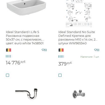
Ideal Standard I.Life S
Ideal Standard No Suite
Раковина подвесная
Defined Крепеж для
50x37 см, с переливом,
раковины M10 x 14 см, 2
цвет: euro white T458501
штуки WW965340
Наличие: 1 шт.
14 776
руб.
379
руб.