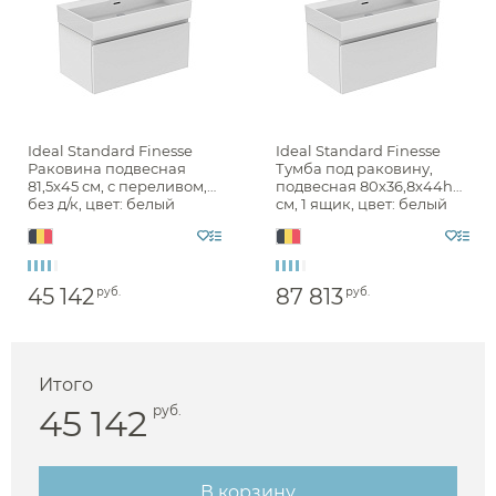
Ideal Standard Finesse
Ideal Standard Finesse
Раковина подвесная
Тумба под раковину,
81,5х45 см, с переливом,
подвесная 80х36,8х44h
без д/к, цвет: белый
см, 1 ящик, цвет: белый
глянцевый R053701
матовый E3383Y1
45 142
87 813
руб.
руб.
Итого
45 142
руб.
Аксессуары
В корзину