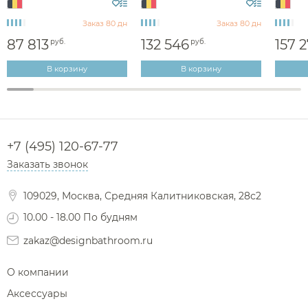
Заказ 80 дн
Заказ 80 дн
87 813
132 546
157 
руб.
руб.
В корзину
В корзину
+7 (495) 120-67-77
Заказать звонок
109029, Москва, Средняя Калитниковская, 28с2
10.00 - 18.00 По будням
zakaz@designbathroom.ru
О компании
Аксессуары