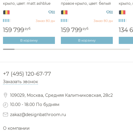
крыло, цвет: matt ashblue
правое крыло, цвет: белый
крыло, 
lacquered E3448UQ
мат. E3447Y1
lacque
Заказ 80 дн
Заказ 80 дн
159 799
159 799
134 
руб.
руб.
В корзину
В корзину
+7 (495) 120-67-77
Заказать звонок
109029, Москва, Средняя Калитниковская, 28с2
10.00 - 18.00 По будням
zakaz@designbathroom.ru
О компании