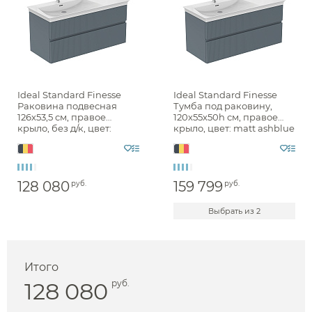
Ideal Standard Finesse
Ideal Standard Finesse
Раковина подвесная
Тумба под раковину,
126х53,5 см, правое
120х55х50h см, правое
крыло, без д/к, цвет:
крыло, цвет: matt ashblue
белый глянцевый
lacquered E3447UQ
E263201
128 080
159 799
руб.
руб.
Выбрать из 2
Итого
128 080
руб.