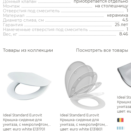
приобретается отдельно
Донный клапан
Полки на ванну
на столешницу
Монтаж
Сравнение
Избранное
Корзина
Вход
Душевые форсунки
1
Отверстия под смеситель
Полки-ниши
керамика
Материал
Комплектующие для душа
4.5
Диаметр слива, см
Сиденья
25 лет
Гарантия
1
Намеченные отверстия под смеситель
Сушилки для рук
8.46
Вес, кг
Фены и держатели
Товары из коллекции
Посмотреть все товары
Диспенсеры ватных дисков
Ideal S
Крышка
унитаза
цвет: e
Ideal Standard Eurovit
Ideal Standard Eurovit
Крышка-сиденье для
Крышка-сиденье для
унитаза, с микролифтом,
унитаза, с микролифтом,
цвет: euro white E131701
цвет: euro white E131801