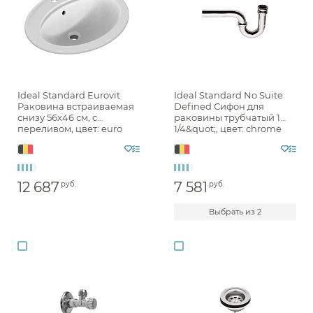
Ideal Standard Eurovit
Ideal Standard No Suite
Раковина встраиваемая
Defined Сифон для
снизу 56x46 см, с
раковины трубчатый 1
переливом, цвет: euro
1/4&quot;, цвет: chrome
white E874901
A2305AA
12 687
7 581
руб.
руб.
Выбрать из 2