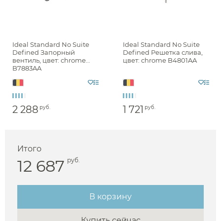
Ideal Standard No Suite
Ideal Standard No Suite
Defined Запорный
Defined Решетка слива,
вентиль, цвет: chrome
цвет: chrome B4801AA
B7883AA
2 288
1 721
руб.
руб.
Аксессуары
Держатели туалетной бумаги
Итого
Дозаторы
12 687
руб.
Душ
Мыльницы
Каталог
Стаканы
Смесители встраиваемые для душа и ванны
В корзину
Ершики
Смесители накладные для душа и ванны
Аксессуары
Мебель для ванной комнаты
Мебель для ванной
Смесители
Крючки
Купить сейчас
комнаты