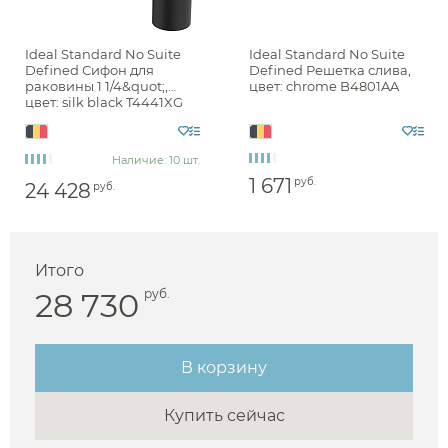
Ideal Standard No Suite
Ideal Standard No Suite
Defined Сифон для
Defined Решетка слива,
раковины 1 1/4&quot;,
цвет: chrome B4801AA
цвет: silk black T4441XG
Наличие: 10 шт.
1 671
руб.
24 428
руб.
Аксессуары
Держатели туалетной бумаги
Итого
Дозаторы
28 730
руб.
Душ
Мыльницы
Каталог
Стаканы
В корзину
Смесители встраиваемые для душа и ванны
Ершики
Смесители накладные для душа и ванны
Купить сейчас
Аксессуары
Мебель для ванной комнаты
Мебель для ванной
Смесители
Крючки
комнаты
Смесители
Душевые комплекты