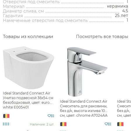
Душевые форсунки
1
Отверстия под смеситель
Полки-ниши
керамика
Материал
Комплектующие для душа
4.5
Диаметр слива, см
Сиденья
25 лет
Гарантия
1
Намеченные отверстия под смеситель
Сушилки для рук
Фены и держатели
Товары из коллекции
Посмотреть все товары
Диспенсеры ватных дисков
Ideal Standard Connect Air
Унитаз подвесной 36x54 см
Ideal Standard Connect Air
Ideal S
безободковый, цвет: euro
Смеситель для раковины,
Смесит
white E005401
без д/к, высота излива 10
без д/к
см, цвет: chrome A7024AA
см, цве
A7027A
Наличие: 2 шт.