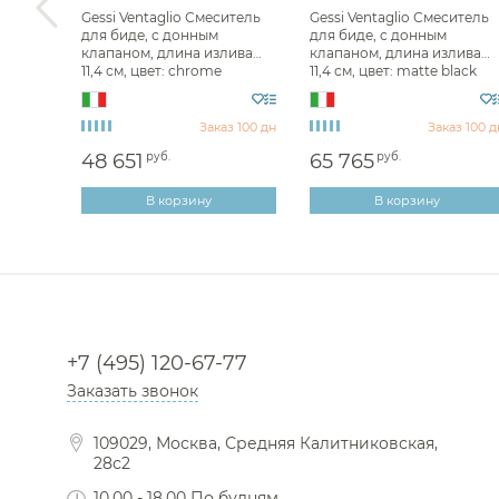
итель
Gessi Ventaglio Смеситель
Gessi Ventaglio Смеситель
для биде, с донным
для биде, с донным
см,
клапаном, длина излива
клапаном, длина излива
11,4 см, цвет: chrome
11,4 см, цвет: matte black
72007#031
72007#299
з 100 дн
Заказ 100 дн
Заказ 100 д
48 651
руб.
65 765
руб.
В корзину
В корзину
+7 (495) 120-67-77
Заказать звонок
109029, Москва, Средняя Калитниковская,
28с2
10.00 - 18.00 По будням