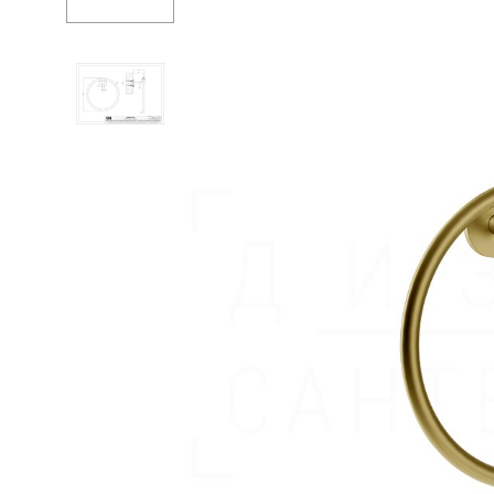
Душевые огр
Душ
Мойки и аксе
Полотенцесу
Трапы и слив
Биде
Писсуары
Акриловые в
Водонагреват
Сауны
Подготовка