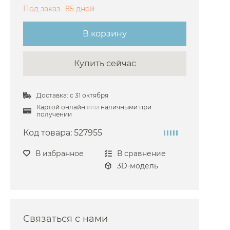
Под заказ
85 дней
цедержатели Duravit
едержатели Fantini
В корзину
цедержатели Gattoni
Купить сейчас
цедержатели Grohe
цедержатели Hansgrohe
Доставка: с 31 октября
цедержатели Keuco
Картой онлайн
или
наличными при
едержатели Nicolazzi
получении
цедержатели Omnires
Код товара:
527955
цедержатели 3SC
В избранное
В сравнение
цедержатели ArtCeram
3D-модель
цедержатели Emco
цедержатели Kludi
едержатели Novellini
Связаться с нами
едержатели Fima Carlo Frattini