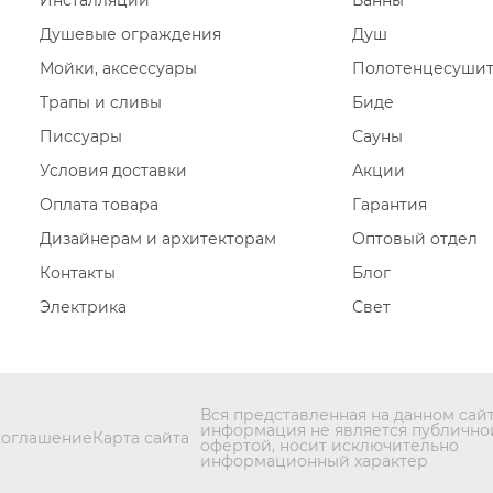
Инсталляции
Ванны
Душевые ограждения
Душ
Полотен
Мойки, аксессуары
Полотенцесуши
Полотен
Трапы и сливы
Биде
Полотенц
Писсуары
Сауны
Полотен
Условия доставки
Акции
Полотен
Оплата товара
Гарантия
Дизайнерам и архитекторам
Оптовый отдел
Контакты
Блог
Электрика
Свет
Вся представленная на данном сай
информация не является публично
соглашение
Карта сайта
офертой, носит исключительно
информационный характер