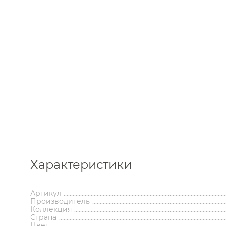
Каталог
Характеристики
Аксессуары
Мебель 
ком
Держатели туалетной бумаги
Гар
Артикул
Дозаторы
Тумбы по
Производитель
Мыльницы
Зе
Коллекция
Стаканы
Шкафы
Страна
Ершики
Зерка
Цвет