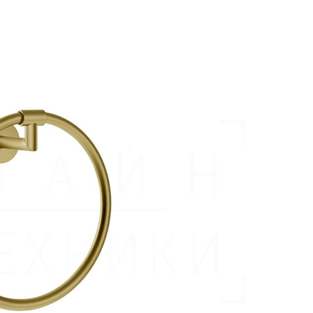
аждения
Полки и корзины
Полотен
Полки для полотенец
Полотенц
ссуары
Полки стеклянные
Полотен
шители
Косметические зеркала
Полотен
ы
Держатели запасных рулонов
Полотен
Ведра
Полотен
Салфетницы
Полотенц
анны
Комплекты
Полотен
ели
Стойки напольные
Полотен
Контейнеры
Полотен
Корзины для белья
Полотен
Подставки
Полотен
Ароматические диффузоры
Полотенц
Поручни
Полотенц