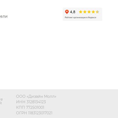
цедержатели Lemark
тели
цедержатели Wonzon & Woghand
едержатели Villeroy & Boch
цедержатели Sancos
цедержатели Olympia
ООО «Дизайн Молл»
те
ИНН 3128134123
й
КПП 772501001
ОГРН 1183123017021