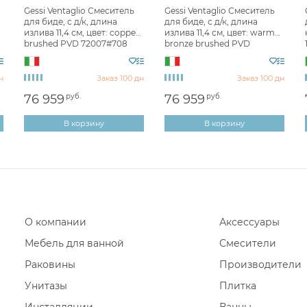
Фены и держатели
Gessi Ventaglio Смеситель
Gessi Ventaglio Смеситель
Полотен
для биде, с д/к, длина
для биде, с д/к, длина
Диспенсеры ватных дисков
излива 11,4 см, цвет: copper
излива 11,4 см, цвет: warm
Полотен
brushed PVD 72007#708
bronze brushed PVD
72007#726
Полотен
н
Заказ 100 дн
Заказ 100 дн
Полотен
76 959
руб.
76 959
руб.
Полотен
В корзину
В корзину
Полотенц
Полотенц
Полотен
Полотенц
Полотен
О компании
Аксессуары
Полотен
Мебель для ванной
Смесители
Полотен
Раковины
Производители
Полотен
Унитазы
Плитка
Полотен