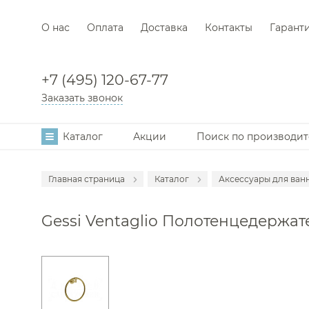
О нас
Оплата
Доставка
Контакты
Гарант
+7 (495) 120-67-77
Заказать звонок
Каталог
Акции
Поиск по производи
Главная страница
Каталог
Аксессуары для ван
Мебель для в
Gessi Ventaglio Полотенцедержате
Смесители
Раковины
Унитазы
Инсталляции
Ванны