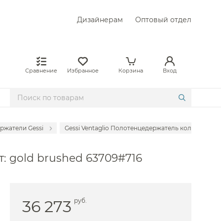
Дизайнерам
Оптовый отдел
Сравнение
Избранное
Корзина
Вход
ржатели Gessi
Gessi Ventaglio Полотенцедержатель кольцевой d22
цедержатели Axor
т: gold brushed 63709#716
едержатели Bertocci
цедержатели Bongio
едержатели Cisal
36 273
руб.
цедержатели Colombo Design
цедержатели Decor Walther