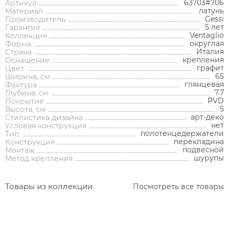
63703#706
Артикул
латунь
Материал
Gessi
Производитель
5 лет
Гарантия
Ventaglio
Коллекция
округлая
Форма
Аксессуары
Италия
Страна
крепления
Оснащение
графит
Цвет
65
Ширина, см
Держатели туалетной бумаги
глянцевая
Фактура
7.7
Глубина, см
Дозаторы
PVD
Покрытие
5
Высота, см
Душ
Мыльницы
Каталог
арт-деко
Стилистика дизайна
нет
Угловая конструкция
Стаканы
полотенцедержатели
Тип
Смесители встраиваемые для душа и ванны
перекладина
Конструкция
Ершики
подвесной
Монтаж
Смесители накладные для душа и ванны
шурупы
Метод крепления
Аксессуары
Мебель для ванной комнаты
Мебель для ванной
Смесители
Крючки
комнаты
Смесители
Душевые комплекты
Полотенцедержатели
Мойки и аксессуары
Товары из коллекции
Посмотреть все товары
Душевые стойки
Гарнитуры
Трапы и сливы
Раковины
Смесители для раковины
Полки и корзины
Раковины
Унитазы
Инсталляции
Тумбы под раковину
Гигиенические души
Инсталляции
Смесители для раковины встраиваемые
Полки для полотенец
Кухонные мойки
Душевые ограждения
Унитазы
Ванны
Душевые гарнитуры
Трапы линейные
Раковины чаши
Зеркала
Ванны
Душевые ограждения
Душ