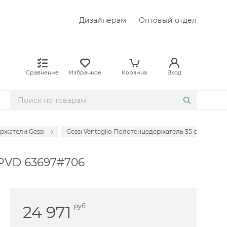
Дизайнерам
Оптовый отдел
Сравнение
Избранное
Корзина
Вход
ржатели Gessi
Gessi Ventaglio Полотенцедержатель 35 см, подвес
цедержатели Axor
 PVD 63697#706
едержатели Bertocci
цедержатели Bongio
едержатели Cisal
24 971
руб.
цедержатели Colombo Design
цедержатели Decor Walther