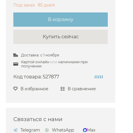
Под заказ
85 дней
цедержатели Duravit
едержатели Fantini
В корзину
цедержатели Gattoni
Купить сейчас
цедержатели Grohe
цедержатели Hansgrohe
Доставка: с 1 ноября
цедержатели Keuco
Картой онлайн
или
наличными при
едержатели Nicolazzi
получении
цедержатели Omnires
Код товара:
527877
цедержатели 3SC
В избранное
В сравнение
цедержатели ArtCeram
цедержатели Emco
цедержатели Kludi
Связаться с нами
едержатели Novellini
Telegram
WhatsApp
Max
едержатели Fima Carlo Frattini