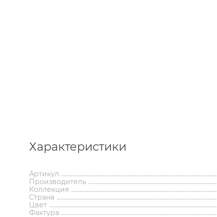
Каталог
Характеристики
Аксессуары
Мебель 
ком
Держатели туалетной бумаги
Гар
Артикул
Дозаторы
Тумбы по
Производитель
Коллекция
Мыльницы
Зе
Страна
Стаканы
Шкафы
Цвет
Ершики
Зерка
Фактура
Крючки
Ш