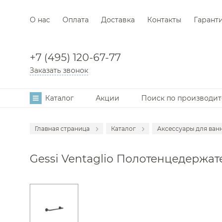
О нас
Оплата
Доставка
Контакты
Гарант
+7 (495) 120-67-77
Заказать звонок
Каталог
Акции
Поиск по производи
Главная страница
Каталог
Аксессуары для ван
Мебель для в
Gessi Ventaglio Полотенцедержате
Смесители
Раковины
Унитазы
Инсталляции
Ванны