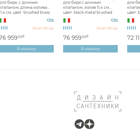
для биде, с донным
для биде с донным
для б
клапаном, длина излива
клапаном, излив 11,4 см,
клапан
цедержатели Abber
11,4 см, цвет: brushed brass
цвет: black metal brushed
цвет: 
PVD 72007#727
PVD 72007#707
72007
цедержатели Astraform
Заказ 100 дн
Заказ 100 дн
цедержатели Remer
76 959
руб.
76 959
руб.
72 1
цедержатели Almar
В корзину
В корзину
цедержатели Ramonsoler
едержатели Paini
едержатели Carimali
цедержатели Whitecross
едержатели Ideal Standard
цедержатели Alpi
цедержатели Nemo
цедержатели Cezares
цедержатели Nofer
цедержатели Knief