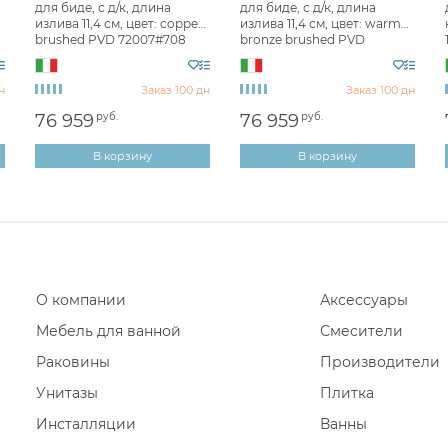
для биде, с д/к, длина
для биде, с д/к, длина
излива 11,4 см, цвет: copper
излива 11,4 см, цвет: warm
Диспенсеры ватных дисков
Полотен
brushed PVD 72007#708
bronze brushed PVD
72007#726
Полотен
н
Заказ 100 дн
Заказ 100 дн
Полотен
76 959
руб.
76 959
руб.
Полотен
В корзину
В корзину
Полотен
Полотенц
Полотенц
Полотен
Полотенц
О компании
Аксессуары
Полотен
Мебель для ванной
Смесители
Полотен
Раковины
Производители
Полотен
Унитазы
Плитка
Полотен
Инсталляции
Ванны
Полотен