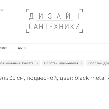
ия
телю
ARBI
ной комнаты и туалета
Полотенцедержатели
Полотенцеде
анной комнаты
Держатели туалетной бумаги
Полотен
ль 35 см, подвесной, цвет: black metal
Дозаторы
Полотенц
Мыльницы
Полотен
Стаканы
Полотенц
Ершики
Полотен
Крючки
Полотен