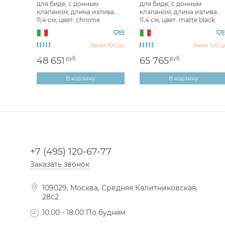
для биде, с донным
для биде, с донным
см,
клапаном, длина излива
клапаном, длина излива
11,4 см, цвет: chrome
11,4 см, цвет: matte black
72007#031
72007#299
з 100 дн
Заказ 100 дн
Заказ 100 д
48 651
руб.
65 765
руб.
В корзину
В корзину
+7 (495) 120-67-77
Заказать звонок
109029, Москва, Средняя Калитниковская,
28с2
10.00 - 18.00 По будням