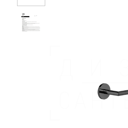
Душевые огр
Душ
Мойки и аксе
Полотенцесу
Трапы и слив
Биде
Писсуары
Акриловые в
Водонагреват
Сауны
Подготовка