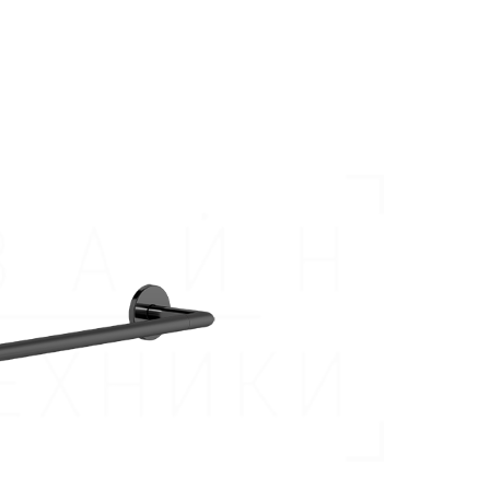
аждения
Полки и корзины
Полотен
Полки для полотенец
Полотенц
ссуары
Полки стеклянные
Полотен
шители
Косметические зеркала
Полотен
ы
Держатели запасных рулонов
Полотен
Ведра
Полотен
Салфетницы
Полотенц
анны
Комплекты
Полотен
ели
Стойки напольные
Полотен
Контейнеры
Полотен
Корзины для белья
Полотен
Подставки
Полотен
Ароматические диффузоры
Полотенц
Поручни
Полотенц