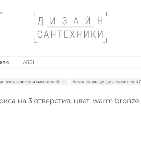
ия
телю
ARBI
мплектующие для смесителей
Комплектующие для смесителей G
месители для раковины
Комплектующие для смес
кса на 3 отверстия, цвет: warm bronze
анной комнаты
месители для раковины встраиваемые
Комплектующие для смес
месители для раковины высокие
Комплектующие для сме
месители для раковины напольные
Комплектующие для сме
месители на борт ванны
Комплектующие для сме
месители накладные для душа и ванны
Комплектующие для смес