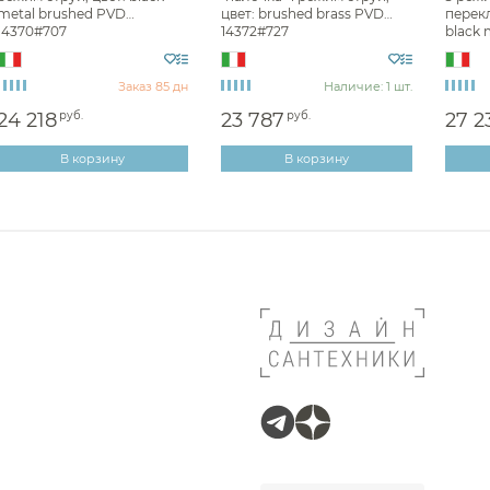
metal brushed PVD
цвет: brushed brass PVD
перекл
14370#707
14372#727
black 
47350
Заказ 85 дн
Наличие: 1 шт.
24 218
руб.
23 787
руб.
27 2
В корзину
В корзину