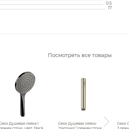
0.5
17
есителей Treemme
Кухонные мойки
Дозаторы
сителей Paini
Сушилки
сителей Paulmark
Измельчители отходов
Фильтры
сителей Nofer
Аксессуары для кухонных
Водонагреватели
моек
сителей QuadroDesign
Комплектующие моек
Сливы
Накопительные
Посмотреть все товары
сителей Ritmonio
водонагреватели
Смесители для кухни
Проточные водонагреватели
сителей Whitecross
ителей Ideal Standard
Фильтр
сителей Kerama Marazzi
Все
сителей Daniel
Душевые лейки Gessi
сителей Alpi
Gessi Душевая лейка 1
Gessi Душевая лейка-
Gessi 
режим струи, цвет: black
"палочка" 1 режим струи,
3 режи