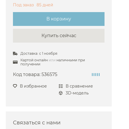
Под заказ
85 дней
телей Fima Carlo Frattini
сителей Gattoni
В корзину
сителей Hansgrohe
Купить сейчас
сителей Kludi
ителей Nicolazzi
Доставка: с 1 ноября
ителей Stella
Картой онлайн
или
наличными при
сителей Dornbrach
получении
ителей Paffoni
Код товара:
536575
сителей Laufen
В избранное
В сравнение
сителей Jorger
3D-модель
сителей Webert
сителей Keuco
сителей Zucchetti
Связаться с нами
сителей Grohe