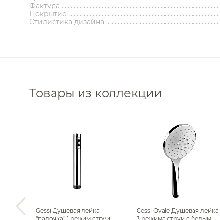
Полотенцедержатели
Ко
Фактура
Полки и корзины
Бан
Покрытие
Инсталляции для унитазов
Встраива
Стилистика дизайна
Полки для полотенец
Свет
Бачки скрытого монтажа
Отдельнос
Косметические зеркала
Стол
Инсталляции для биде
Пристен
Держатели запасных рулонов
Ст
Инсталляции для писсуаров
Углов
Ведра
Комплектующ
Инсталляции для раковин
Комплектую
Комплекты
Кнопки смыва
Стойки напольные
Полотенцесушители
Трапы
Контейнеры
Корзины для белья
Полотенцесушители водяные
Трапы 
Товары из коллекции
Подставки
Полотенцесушители
Трапы 
Ароматические диффузоры
электрические
Донные
Поручни
Комплектующие для
Си
полотенцесушителей
Полки на ванну
Запорны
Полки-ниши
Сливы-
Сауны
Сиденья
Декоратив
Сушилки для рук
Комплектующ
Фены и держатели
Диспенсеры ватных дисков
 3
Gessi Душевая лейка-
Gessi Ovale Душевая лейка
ым
"палочка" 1 режим струи,
3 режима струи с белым