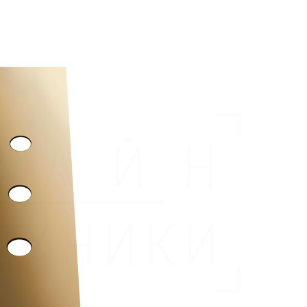
аждения
месители для ванны напольные
Комплектующие для смеси
месители для биде
Комплектующие для сме
ссуары
месители для кухни
Комплектующие для сме
шители
рочие смесители и краны
Комплектующие для сме
ы
ля ванны с душем
Комплектующие для смес
меситель для душа
Комплектующие для смес
раны для фильтра
Комплектующие для сме
анны
Универсальные
Комплектующие для смес
ели
Комплектующие для сме
Комплектующие для сме
Комплектующие для сме
Комплектующие для сме
Комплектующие для сме
Комплектующие для сме
Аксессуары