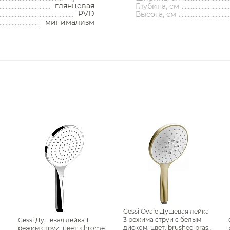
Полотенцесушители водяные
Смесители на борт ванны
Отдельностоящие ванны
Измельчители отходов
Душевые перегородки
Писсуары напольные
Унитазы подвесные
Ведра
Смесители на борт ванны
нсоли
глянцевая
Раковины напольные
Глубина, см
ограждения
Накопительные водонагреватели
Раковины встраиваемые сверху
Инсталляции для биде
Душевые штанги
Напольные биде
Сифоны
Шкафы
Смесители накладные для
PVD
кетки
Высота, см
Рукомойники
Комплектующие для см
душа и ванны
Смесители накладные для душа и ванны
Полотенцесушители электрические
Душевые двери в нишу
Писсуары подвесные
Унитазы приставные
Пристенные ванны
Комплекты
Фильтры
емые ванны
Душевые уголки
Смесители встраиваемые для
минимализм
ильники
Комплектующие для раковин
Смесители для ванны
душа и ванны
Раковины встраиваемые снизу
Проточные водонагреватели
Инсталляции для писсуаров
Запорные вентили
Душевые шланги
Подвесные биде
Консоли
тоящие ванны
Душевые перегородки
напольные
Комплектующие для сме
ешницы
Смесители накладные для
Комплектующие для полотенцесушителей
Смесители для ванны напольные
Комплектующие для писсуаров
Аксессуары для кухонных моек
Комплекты с инсталляцией
Стойки напольные
Шторки на ванну
Угловые ванны
ные ванны
Душевые двери в нишу
Смесители для биде
душа и ванны
олики
Инсталляции для раковин
Раковины напольные
Сливы-переливы
Банкетки
Изливы
Комплектующие для сме
ые ванны
Смесители для кухни
Шторки на ванну
Душевые комплекты
ие для мебели
Комплектующие для унитазов
Комплектующие для ванн
Комплектующие моек
Смесители для биде
Душевые поддоны
Контейнеры
щие для ванн
Прочие смесители и краны
Душевые поддоны
Душевые стойки
Комплектующие для сме
Декоративные решетки
Кнопки смыва
Рукомойники
Верхний душ
Светильники
Комплектующие для
Гигиенические души
 и сливы
Биде
Писсуары
смесителей
Смесители для кухни
Корзины для белья
Сливы
Душевые гарнитуры
Комплектующие для сме
Кронштейны для верхнего душа
Комплектующие для раковин
Комплектующие для сливов
Столешницы
Душевые колонны и панели
линейные
Прочие смесители и краны
Смесители для кухни
Напольные биде
Подставки
Писсуары напольные
Душевые лейки
Комплектующие для сме
точечные
Держатели для душа
Подвесные биде
Столики
Писсуары подвесные
Душевые штанги
 клапаны
Комплектующие для смесителей
Ароматические диффузоры
Комплектующие для
Комплектующие для сме
Душевые шланги
писсуаров
фоны
Шланговые подключения для душа
Комплектующие для мебели
Изливы
е вентили
Поручни
Комплектующие для смес
Верхний душ
переливы
Переключатели потоков для душа
Кронштейны для верхнего
Комплектующие для сме
душа
ные решетки
Полки на ванну
Держатели для душа
ие для сливов
Душевые форсунки
Комплектующие для сме
Шланговые подключения для
Полки-ниши
душа
Комплектующие для душа
Комплектующие для сме
Переключатели потоков для
Сиденья
душа
Душевые форсунки
Сушилки для рук
Комплектующие для душа
Gessi Ovale Душевая лейка
3 режима струи с белым
Gessi Душевая лейка 1
Фены и держатели
диском, цвет: brushed brass
режим струи, цвет: chrome