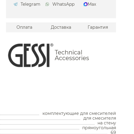
Telegram
WhatsApp
Max
есителей Boheme
есителей Devon&Devon
Оплата
Доставка
Гарантия
сителей Almar
сителей Toto
есителей Am.Pm
Technical
Accessories
сителей Duravit
ителей Migliore
сителей Omnires
сителей Ravak
Унитазы
сителей Burlington
Унитазы с бачком
есителей Remer
Унитазы подвесные
комплектующие для смесителей
сителей Geberit
Унитазы приставные
для смесителя
Комплекты с инсталляцией
на стену
сителей Lemark
Комплектующие для унитазов
прямоугольная
69
Мойки и аксессуары
сителей Omoikiri