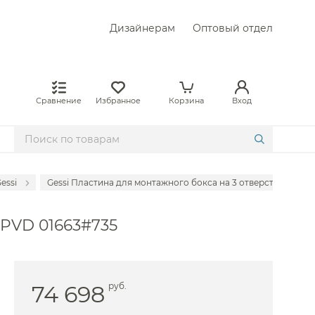
Дизайнерам
Оптовый отдел
Сравнение
Избранное
Корзина
Вход
essi
Gessi Пластина для монтажного бокса на 3 отверстия, цвет:
ителей Cisal
 PVD 01663#735
ителей Fantini
сителей Axor
сителей Bongio
74 698
руб.
сителей Bossini
ителей Carimali