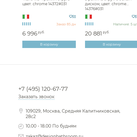
black
цвет: chrome 14372#031
диском, цвет: chrome
14376#031
аз 85 дн
Заказ 85 дн
Наличие: 5 шт
6 996
руб.
20 881
руб.
В корзину
В корзину
+7 (495) 120-67-77
Заказать звонок
109029, Москва, Средняя Калитниковская,
28с2
10.00 - 18.00 По будням
zakaz@designbathroom.ru