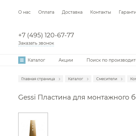
О нас
Оплата
Доставка
Контакты
Гарант
+7 (495) 120-67-77
Заказать звонок
Каталог
Акции
Поиск по производи
Главная страница
Каталог
Смесители
Ко
Аксессуары
С
Gessi Пластина для монтажного бо
Мебель для в
С
Раковины
С
Унитазы
С
Инсталляции
С
Ванны
С