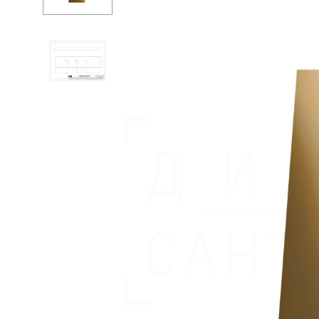
Душевые огр
С
Душ
С
Мойки и аксе
С
Полотенцесу
П
Трапы и слив
Д
Биде
С
Писсуары
К
Акриловые в
Водонагреват
Сауны
Подготовка