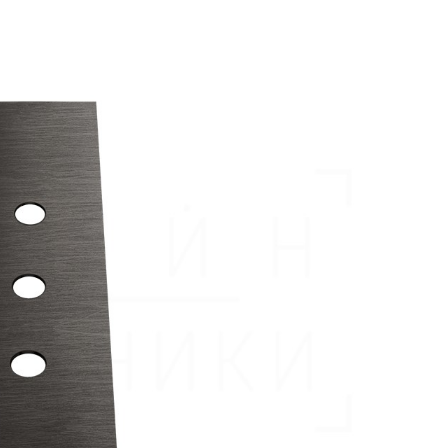
аждения
месители для ванны напольные
Комплектующие для смеси
месители для биде
Комплектующие для сме
ссуары
месители для кухни
Комплектующие для сме
шители
рочие смесители и краны
Комплектующие для сме
ы
ля ванны с душем
Комплектующие для смес
меситель для душа
Комплектующие для смес
раны для фильтра
Комплектующие для сме
анны
Универсальные
Комплектующие для смес
ели
Комплектующие для сме
Комплектующие для сме
Комплектующие для сме
Комплектующие для сме
Комплектующие для сме
Комплектующие для сме
Аксессуары