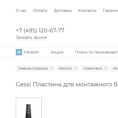
О нас
Оплата
Доставка
Контакты
Гарант
+7 (495) 120-67-77
Заказать звонок
Каталог
Акции
Поиск по производи
Главная страница
Каталог
Смесители
Ко
Аксессуары
С
Gessi Пластина для монтажного бо
Мебель для в
С
Раковины
С
Унитазы
С
Инсталляции
С
Ванны
С