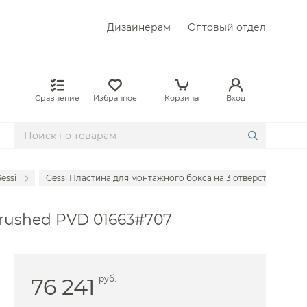
Дизайнерам
Оптовый отдел
Сравнение
Избранное
Корзина
Вход
essi
Gessi Пластина для монтажного бокса на 3 отверстия, цвет: 
ителей Cisal
 brushed PVD 01663#707
ителей Fantini
сителей Axor
сителей Bongio
76 241
руб.
сителей Bossini
ителей Carimali