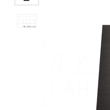
Душевые огр
С
Душ
С
Мойки и аксе
С
Полотенцесу
П
Трапы и слив
Д
Биде
С
Писсуары
К
Акриловые в
Водонагреват
Сауны
Подготовка