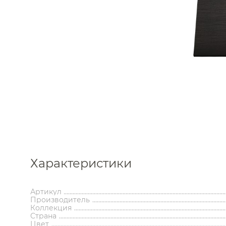
Каталог
Аксессуары
Мебель 
Характеристики
ком
Держатели туалетной бумаги
Гар
Дозаторы
Тумбы по
Артикул
Мыльницы
Зе
Производитель
Стаканы
Шкафы
Коллекция
Ершики
Зерка
Страна
Крючки
Ш
Цвет
Инсталляции
Ва