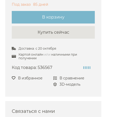
Под заказ
85 дней
телей Fima Carlo Frattini
сителей Gattoni
В корзину
сителей Hansgrohe
Купить сейчас
сителей Kludi
ителей Nicolazzi
Доставка: с 20 октября
ителей Stella
Картой онлайн
или
наличными при
сителей Dornbrach
получении
ителей Paffoni
Код товара:
536567
сителей Laufen
В избранное
В сравнение
сителей Jorger
3D-модель
сителей Webert
сителей Keuco
сителей Zucchetti
Связаться с нами
сителей Grohe