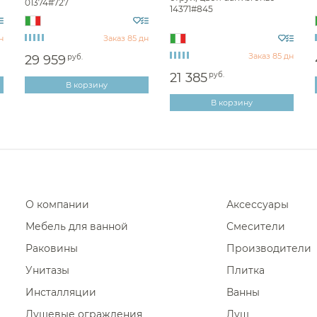
01374#727
14371#845
Диспенсеры ватных дисков
н
Заказ 85 дн
Заказ 85 дн
29 959
руб.
21 385
руб.
В корзину
В корзину
О компании
Аксессуары
Мебель для ванной
Смесители
Раковины
Производители
Унитазы
Плитка
Инсталляции
Ванны
Душевые ограждения
Душ