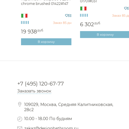
01701#031
chrome brushed 01422#147
аз 85 дн
Заказ 85 д
Заказ 85 дн
6 302
руб.
19 938
руб.
В корзину
В корзину
+7 (495) 120-67-77
Заказать звонок
109029, Москва, Средняя Калитниковская,
28с2
10.00 - 18.00 По будням
zakaz@designbathroom.ru