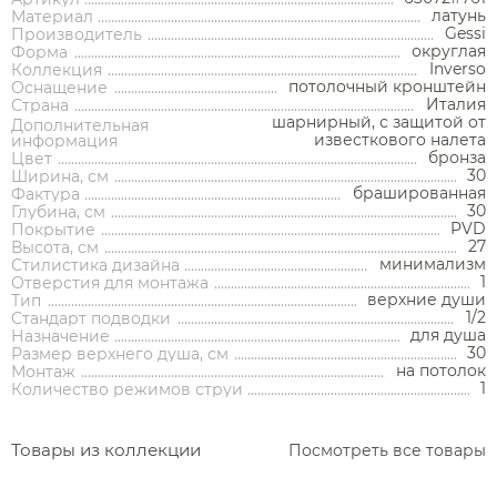
латунь
Материал
Gessi
Производитель
округлая
Форма
Inverso
Коллекция
потолочный кронштейн
Оснащение
Италия
Страна
шарнирный, с защитой от
Дополнительная
Аксессуары
известкового налета
информация
бронза
Цвет
30
Ширина, см
Держатели туалетной бумаги
брашированная
Фактура
30
Глубина, см
Дозаторы
PVD
Покрытие
27
Высота, см
Душ
минимализм
Мыльницы
Стилистика дизайна
Каталог
1
Отверстия для монтажа
верхние души
Тип
Стаканы
1/2
Стандарт подводки
Смесители встраиваемые для душа и ванны
для душа
Назначение
Ершики
30
Размер верхнего душа, см
Смесители накладные для душа и ванны
на потолок
Аксессуары
Мебель для ванной комнаты
Мебель для ванной
Смесители
Монтаж
Крючки
комнаты
1
Количество режимов струи
Смесители
Душевые комплекты
Полотенцедержатели
Мойки и аксессуары
Душевые стойки
Гарнитуры
Трапы и сливы
Раковины
Смесители для раковины
Полки и корзины
Товары из коллекции
Раковины
Унитазы
Инсталляции
Посмотреть все товары
Тумбы под раковину
Гигиенические души
Инсталляции
Смесители для раковины встраиваемые
Полки для полотенец
Кухонные мойки