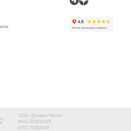
тели
ООО «Дизайн Молл»
те
ИНН 3128134123
й
КПП 772501001