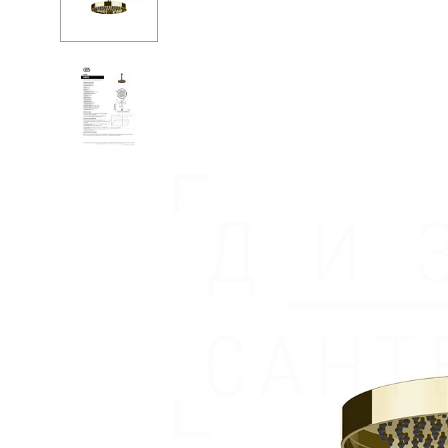
Ванны
Душев
Душевые огр
Душе
Мойки и аксе
Душе
Полотенцесу
Душе
Трапы и слив
Изли
Биде
Кронш
Писсуары
Держа
Акриловые в
Шланг
Водонагреват
Перек
Сауны
Встро
Подготовка
Душе
Компл