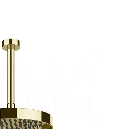
ые колонны и панели
Верхний душ Kludi
аждения
вые лейки
Верхний душ Nicolazzi
ссуары
вые штанги
Верхний душ Omnires
шители
вые шланги
Верхний душ Paffoni
ы
вы
Верхний душ Grohe
тейны для верхнего душа
Верхний душ Hansgrohe
тели для душа
Верхний душ Wasserkraft
анны
овые подключения для душа
Верхний душ Carimali
ели
лючатели потоков для душа
Верхний душ Fima Carlo Frattini
енные вентили для душа
Верхний душ Dornbracht
вые форсунки
Верхний душ Am.Pm
ектующие для душа
Верхний душ Allen Brau
Верхний душ Keuco
Верхний душ Migliore