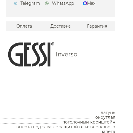
Telegram
WhatsApp
Max
Оплата
Доставка
Гарантия
Inverso
Унитазы
латунь
Унитазы с бачком
округлая
Унитазы подвесные
потолочный кронштейн
Унитазы приставные
высота под заказ, с защитой от известкового
Комплекты с инсталляцией
налета