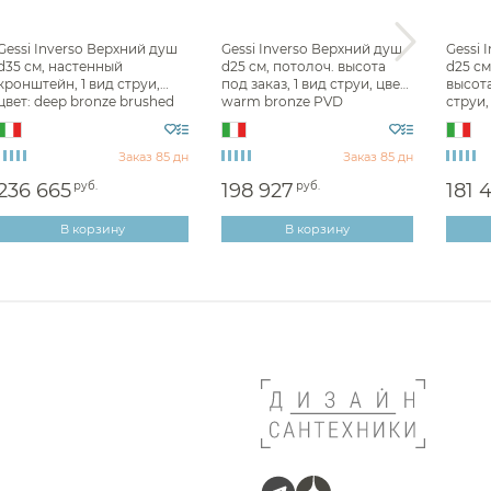
Gessi Inverso Верхний душ
Gessi Inverso Верхний душ
Gessi 
d35 см, настенный
d25 см, потолоч. высота
d25 см
кронштейн, 1 вид струи,
под заказ, 1 вид струи, цвет:
высота
цвет: deep bronze brushed
warm bronze PVD
струи,
PVD 63049#791
63053#735
63053
Заказ 85 дн
Заказ 85 дн
236 665
руб.
198 927
руб.
181 
В корзину
В корзину