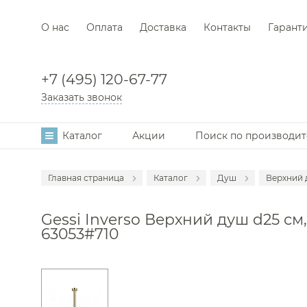
О нас
Оплата
Доставка
Контакты
Гарант
+7 (495) 120-67-77
Заказать звонок
Каталог
Акции
Поиск по производи
Главная страница
Каталог
Душ
Верхний
Аксессуары
Смеси
Gessi Inverso Верхний душ d25 см,
Мебель для в
Смеси
63053#710
Смесители
Душе
Раковины
Душев
Унитазы
Гигие
Инсталляции
Душе