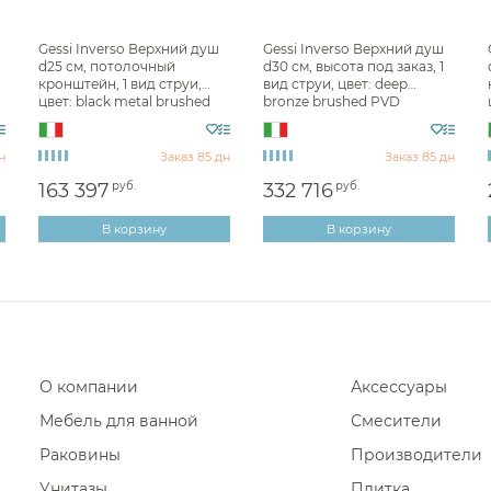
Фены и держатели
Верхний душ Alpi
Gessi Inverso Верхний душ
Gessi Inverso Верхний душ
Диспенсеры ватных дисков
d25 см, потолочный
d30 см, высота под заказ, 1
Верхний душ Nofer
кронштейн, 1 вид струи,
вид струи, цвет: deep
цвет: black metal brushed
bronze brushed PVD
Верхний душ Mariani
PVD 63050#707
63070#791
Верхний душ Daniel
н
Заказ 85 дн
Заказ 85 дн
Верхний душ QuadroDesign
163 397
руб.
332 716
руб.
Верхний душ Wonzon & Woghand
В корзину
В корзину
Верхний душ Ritmonio
О компании
Аксессуары
Мебель для ванной
Смесители
Раковины
Производители
Унитазы
Плитка