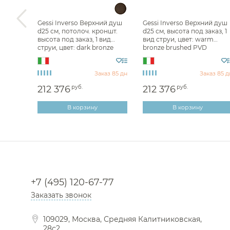
й душ
Gessi Inverso Верхний душ
Gessi Inverso Верхний душ
d25 см, потолоч. кроншт.
d25 см, высота под заказ, 1
уи,
высота под заказ, 1 вид
вид струи, цвет: warm
ushed
струи, цвет: dark bronze
bronze brushed PVD
63053#845
63053#726
аз 85 дн
Заказ 85 дн
Заказ 85 д
212 376
руб.
212 376
руб.
В корзину
В корзину
+7 (495) 120-67-77
Заказать звонок
109029, Москва, Средняя Калитниковская,
28с2