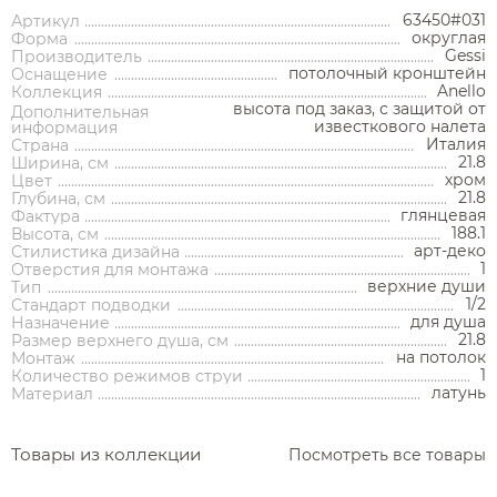
63450#031
Артикул
округлая
Форма
Gessi
Производитель
потолочный кронштейн
Оснащение
Anello
Коллекция
высота под заказ, с защитой от
Дополнительная
известкового налета
информация
Аксессуары
Италия
Страна
21.8
Ширина, см
хром
Цвет
Держатели туалетной бумаги
21.8
Глубина, см
глянцевая
Фактура
Дозаторы
188.1
Высота, см
арт-деко
Стилистика дизайна
Душ
Мыльницы
1
Отверстия для монтажа
Каталог
верхние души
Тип
Стаканы
1/2
Стандарт подводки
Смесители встраиваемые для душа и ванны
для душа
Назначение
21.8
Ершики
Размер верхнего душа, см
на потолок
Смесители накладные для душа и ванны
Монтаж
Аксессуары
Мебель для ванной комнаты
Мебель для ванной
Смесители
1
Количество режимов струи
Крючки
комнаты
Смесители
латунь
Материал
Душевые комплекты
Полотенцедержатели
Мойки и аксессуары
Душевые стойки
Гарнитуры
Трапы и сливы
Раковины
Смесители для раковины
Полки и корзины
Раковины
Унитазы
Инсталляции
Товары из коллекции
Посмотреть все товары
Тумбы под раковину
Гигиенические души
Инсталляции
Смесители для раковины встраиваемые
Полки для полотенец
Кухонные мойки