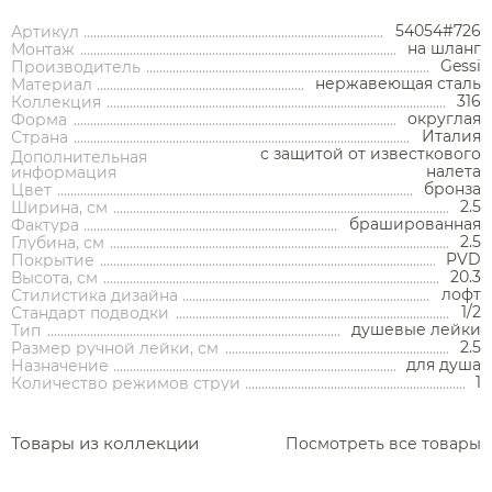
54054#726
Артикул
на шланг
Монтаж
Gessi
Производитель
нержавеющая сталь
Материал
316
Коллекция
округлая
Форма
Аксессуары
Италия
Страна
с защитой от известкового
Дополнительная
налета
информация
Держатели туалетной бумаги
бронза
Цвет
2.5
Ширина, см
брашированная
Дозаторы
Фактура
2.5
Глубина, см
Душ
PVD
Покрытие
Мыльницы
Каталог
20.3
Высота, см
лофт
Стилистика дизайна
Стаканы
1/2
Стандарт подводки
Смесители встраиваемые для душа и ванны
душевые лейки
Тип
Ершики
2.5
Размер ручной лейки, см
Смесители накладные для душа и ванны
для душа
Назначение
Аксессуары
Мебель для ванной комнаты
Мебель для ванной
Смесители
Крючки
комнаты
1
Количество режимов струи
Смесители
Душевые комплекты
Полотенцедержатели
Мойки и аксессуары
Душевые стойки
Гарнитуры
Трапы и сливы
Раковины
Смесители для раковины
Полки и корзины
Товары из коллекции
Посмотреть все товары
Раковины
Унитазы
Инсталляции
Тумбы под раковину
Гигиенические души
Инсталляции
Смесители для раковины встраиваемые
Полки для полотенец
Кухонные мойки