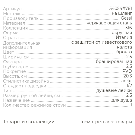
54054#761
Артикул
на шланг
Монтаж
Gessi
Производитель
нержавеющая сталь
Материал
316
Коллекция
округлая
Форма
Аксессуары
Италия
Страна
с защитой от известкового
Дополнительная
налета
информация
Держатели туалетной бумаги
бронза
Цвет
2.5
Ширина, см
брашированная
Дозаторы
Фактура
2.5
Глубина, см
Душ
PVD
Покрытие
Мыльницы
Каталог
20.3
Высота, см
лофт
Стилистика дизайна
Стаканы
1/2
Стандарт подводки
Смесители встраиваемые для душа и ванны
душевые лейки
Тип
Ершики
2.5
Размер ручной лейки, см
Смесители накладные для душа и ванны
для душа
Назначение
Аксессуары
Мебель для ванной комнаты
Мебель для ванной
Смесители
Крючки
комнаты
1
Количество режимов струи
Смесители
Душевые комплекты
Полотенцедержатели
Мойки и аксессуары
Душевые стойки
Гарнитуры
Трапы и сливы
Раковины
Смесители для раковины
Полки и корзины
Товары из коллекции
Посмотреть все товары
Раковины
Унитазы
Инсталляции
Тумбы под раковину
Гигиенические души
Инсталляции
Смесители для раковины встраиваемые
Полки для полотенец
Кухонные мойки