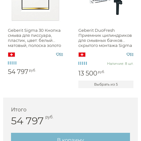
Geberit Sigma 30 Кнопка
Geberit DuoFresh
смыва для писсуара,
Приемник цилиндриков
пластик, цвет: белый
для смывных бачков
матовый, полоска золото
скрытого монтажа Sigma
116.017.KK.1
12 см, хром 115.062.21.1
Наличие: 8 шт.
54 797
руб.
13 500
руб.
Выбрать из 5
Итого
Аксессуары
54 797
руб.
Держатели туалетной бумаги
В корзину