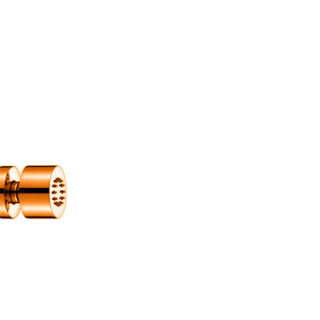
ые колонны и панели
Душевые форсунки Bossini
аждения
вые лейки
Душевые форсунки Grohe
ссуары
вые штанги
Душевые форсунки Kludi
шители
вые шланги
Душевые форсунки Fima Carlo Frattini
ы
вы
Душевые форсунки Dornbracht
ий душ
Душевые форсунки Paffoni
тейны для верхнего душа
Душевые форсунки Migliore
анны
тели для душа
Душевые форсунки Jorger
ели
овые подключения для душа
Душевые форсунки Webert
лючатели потоков для душа
Душевые форсунки Maier
енные вентили для душа
Душевые форсунки Zucchetti
ектующие для душа
Душевые форсунки Almar
Аксессуары
Душевые форсунки Cisal
Душевые форсунки Carimali