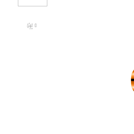
Ванны
Душев
Душевые огр
Душе
Мойки и аксе
Душе
Полотенцесу
Душе
Трапы и слив
Изли
Биде
Верхн
Писсуары
Кронш
Акриловые в
Держа
Водонагреват
Шланг
Сауны
Перек
Подготовка
Встро
Компл