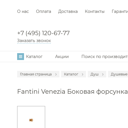
О нас
Оплата
Доставка
Контакты
Гарант
+7 (495) 120-67-77
Заказать звонок
Каталог
Акции
Поиск по производи
Главная страница
Каталог
Душ
Душевые
Аксессуары
Смеси
Fantini Venezia Боковая форсунка
Мебель для в
Смеси
Смесители
Душе
Раковины
Душев
Унитазы
Гигие
Инсталляции
Душе