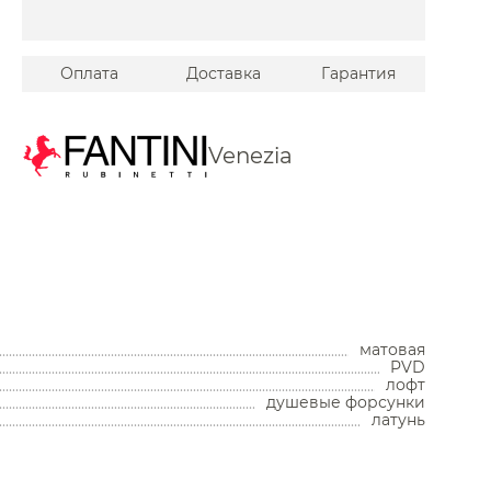
Оплата
Доставка
Гарантия
Venezia
Унитазы
Унитазы с бачком
Унитазы подвесные
матовая
Унитазы приставные
PVD
Комплекты с инсталляцией
лофт
душевые форсунки
Комплектующие для унитазов
латунь
Мойки и аксессуары
Кухонные мойки