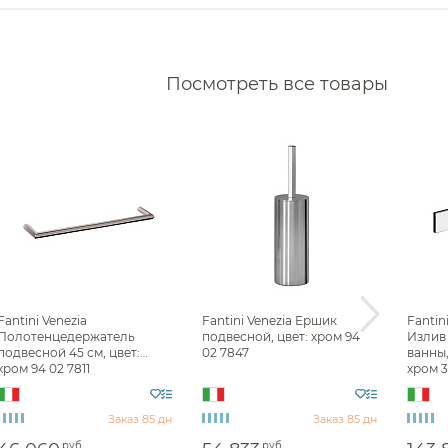
Дозаторы
Сушилки
Измельчители отходов
Фильтры
Аксессуары для кухонных
Посмотреть все товары
Водонагреватели
моек
Комплектующие моек
Сливы
Накопительные
водонагреватели
Смесители для кухни
Фильтр
Проточные водонагреватели
Все
Держатели для туалетной
бумаги Fantini
Ершики Fantini
Крючки для ванной Fantini
Fantini Venezia
Fantini Venezia Ершик
Fantin
Полотенцедержатель
подвесной, цвет: хром 94
Излив
Полотенцедержатели Fantini
подвесной 45 см, цвет:
02 7847
ванны,
хром 94 02 7811
хром 3
Для раковины встраиваемые
Fantini
Заказ 85 дн
Заказ 85 дн
Смесители для биде Fantini
руб.
руб.