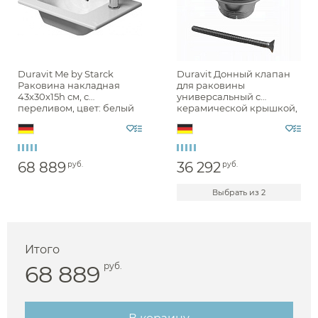
Duravit Me by Starck
Duravit Донный клапан
Раковина накладная
для раковины
43x30x15h см, с
универсальный с
переливом, цвет: белый
керамической крышкой,
0723430000
цвет: белый глянцевый
0050750000
68 889
36 292
руб.
руб.
Выбрать из 2
Итого
68 889
руб.
Аксессуары