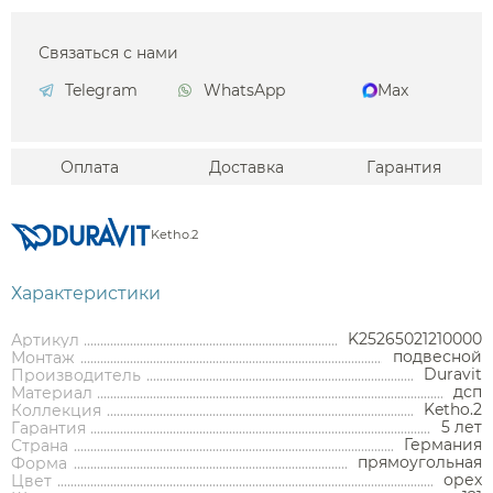
Связаться с нами
Telegram
WhatsApp
Max
Оплата
Доставка
Гарантия
Ketho.2
Характеристики
K25265021210000
Артикул
подвесной
Монтаж
Duravit
Производитель
дсп
Материал
Ketho.2
Коллекция
5 лет
Гарантия
Германия
Страна
прямоугольная
Форма
Аксессуары
орех
Цвет