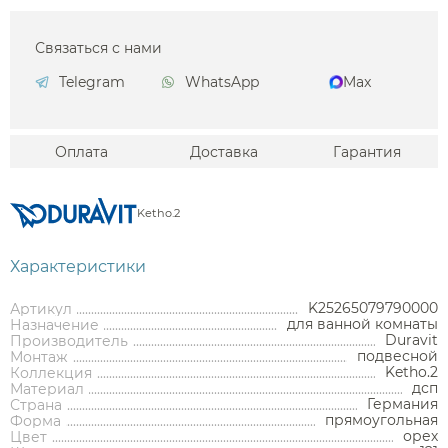
Связаться с нами
Telegram
WhatsApp
Max
Оплата
Доставка
Гарантия
Ketho.2
Характеристики
K25265079790000
Артикул
для ванной комнаты
Назначение
Duravit
Производитель
подвесной
Монтаж
Ketho.2
Коллекция
дсп
Материал
Германия
Страна
прямоугольная
Аксессуары
Форма
орех
Цвет