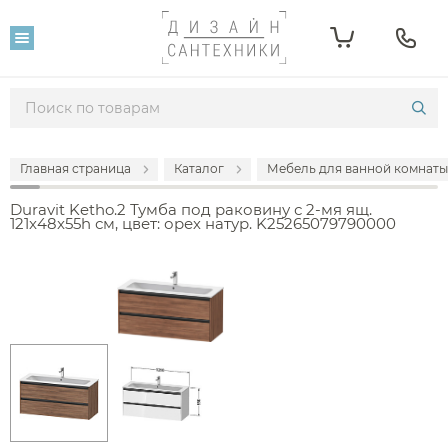
Главная страница
Каталог
Мебель для ванной комнаты
Duravit Ketho.2 Тумба под раковину с 2-мя ящ.
121x48x55h см, цвет: орех натур. K25265079790000