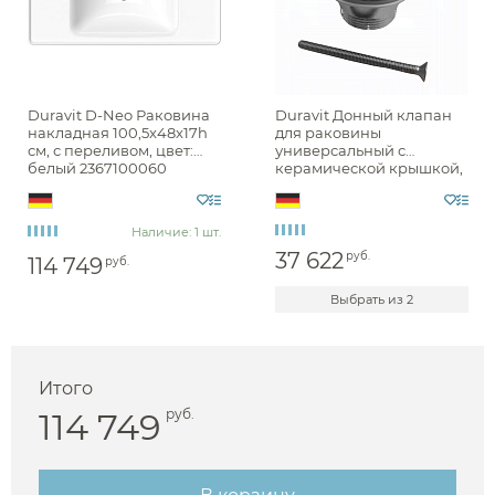
Duravit D-Neo Раковина
Duravit Донный клапан
накладная 100,5x48x17h
для раковины
см, с переливом, цвет:
универсальный с
белый 2367100060
керамической крышкой,
цвет: белый глянцевый
0050750000
Наличие: 1 шт.
37 622
руб.
114 749
руб.
Выбрать из 2
Итого
114 749
руб.