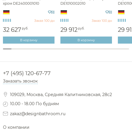
хром DE2400001010
DE1010002010
DE10110
Заказ 100 дн
Заказ 100 дн
32 627
29 912
29 9
руб.
руб.
В корзину
В корзину
+7 (495) 120-67-77
Заказать звонок
109029, Москва, Средняя Калитниковская, 28с2
10.00 - 18.00 По будням
zakaz@designbathroom.ru
О компании