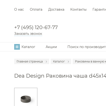
О нас
Оплата
Доставка
Контакты
Гарант
+7 (495) 120-67-77
Заказать звонок
Каталог
Акции
Поиск по производи
Главная страница
Каталог
Раковины в ванную 
Аксессуары
Dea Design Раковина чаша d45x14,5
Мебель для в
Смесители
Унитазы
Инсталляции
Ванны