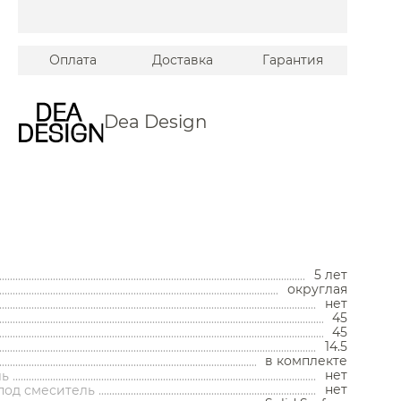
ux
Оплата
Доставка
Гарантия
au
Albert
Dea Design
Devon
lafon
o
Унитазы
5 лет
округлая
Унитазы с бачком
нет
Унитазы подвесные
45
Унитазы приставные
45
Комплекты с инсталляцией
14.5
Комплектующие для унитазов
в комплекте
нет
ль
Мойки и аксессуары
нет
под смеситель