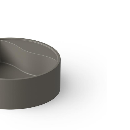
аждения
Комплектующие для раковин
Раковины чаши Simas
Раковины чаши Toto
ссуары
Раковины чаши Axor
шители
Раковины чаши BelBagn
ы
Раковины чаши Bette
Раковины чаши Ceramic
Раковины чаши Cezares
анны
Раковины чаши Gessi
ели
Раковины чаши Grohe
Раковины чаши Kerasan
Раковины чаши Omnires
Раковины чаши Roca
Раковины чаши Villeroy 
Аксессуары
Раковины чаши 3SC