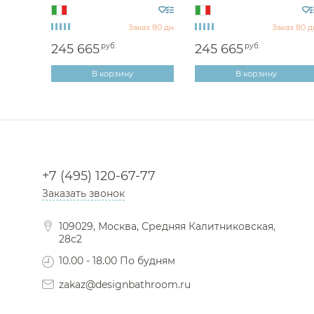
450 1
аз 80 дн
Заказ 80 дн
Заказ 80 д
245 665
руб.
245 665
руб.
В корзину
В корзину
+7 (495) 120-67-77
Заказать звонок
109029, Москва, Средняя Калитниковская,
28с2
10.00 - 18.00 По будням
zakaz@designbathroom.ru