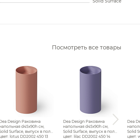
Solid Surface
Кухонные мойки
Дозаторы
Сушилки
Измельчители отходов
Фильтры
Аксессуары для кухонных
Водонагреватели
моек
rt
Комплектующие моек
Посмотреть все товары
Сливы
arazzi
Накопительные
водонагреватели
Смесители для кухни
Проточные водонагреватели
Фильтр
o
Все
Раковины напольные Dea
Design
andard
Dea Design Раковина
Dea Design Раковина
Dea D
напольная d45x90h см,
напольная d45x90h см,
наполь
Solid Surface, выпуск в пол,
Solid Surface, выпуск в пол,
Solid 
цвет: lotus DD2002 450 13
цвет: lilac DD2002 450 14
цвет: 