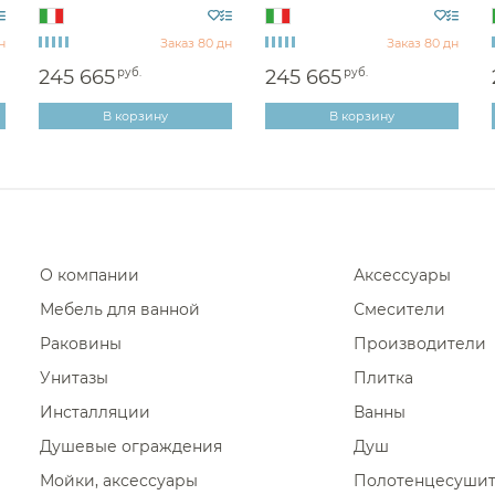
Диспенсеры ватных дисков
450 11
Раковины чаши Burlingt
н
Заказ 80 дн
Заказ 80 дн
Раковины чаши Whitecr
245 665
руб.
245 665
руб.
Раковины чаши Kludi
В корзину
В корзину
Раковины чаши VitrA
Раковины чаши Vincea
Раковины чаши Nic Desi
Раковины чаши Olympia
О компании
Аксессуары
Мебель для ванной
Смесители
Раковины
Производители
Унитазы
Плитка
Инсталляции
Ванны
Душевые ограждения
Душ
Мойки, аксессуары
Полотенцесуши