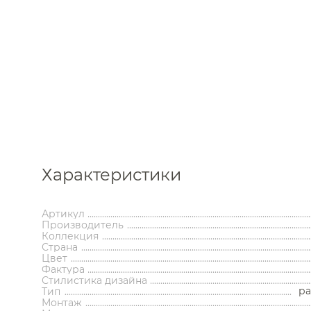
Каталог
Характеристики
Аксессуары
Мебель 
ком
Артикул
Производитель
Держатели туалетной бумаги
Гар
Коллекция
Дозаторы
Тумбы по
Страна
Мыльницы
Зе
Цвет
Стаканы
Шкафы
Фактура
Ершики
Зерка
Стилистика дизайна
ра
Крючки
Ш
Тип
Инсталляции
Ва
Монтаж
Полотенцедержатели
Ко