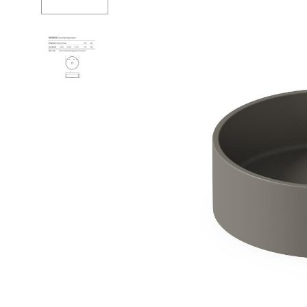
Душевые огр
Душ
Мойки и аксе
Полотенцесу
Трапы и слив
Биде
Писсуары
Акриловые в
Водонагреват
Сауны
Подготовка