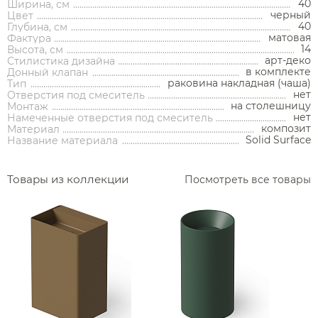
40
Ширина, см
черный
Цвет
40
Глубина, см
Аксессуары
матовая
Фактура
14
Высота, см
арт-деко
Стилистика дизайна
Держатели туалетной бумаги
в комплекте
Донный клапан
раковина накладная (чаша)
Тип
Дозаторы
нет
Отверстия под смеситель
на столешницу
Монтаж
Душ
Мыльницы
нет
Намеченные отверстия под смеситель
Каталог
композит
Материал
Стаканы
Solid Surface
Название материала
Смесители встраиваемые для душа и ванны
Ершики
Смесители накладные для душа и ванны
Товары из коллекции
Посмотреть все товары
Аксессуары
Мебель для ванной комнаты
Мебель для ванной
Смесители
Крючки
комнаты
Смесители
Душевые комплекты
Полотенцедержатели
Мойки и аксессуары
Душевые стойки
Гарнитуры
Трапы и сливы
Раковины
Смесители для раковины
Полки и корзины
Раковины
Унитазы
Инсталляции
Тумбы под раковину
Гигиенические души
Инсталляции
Смесители для раковины встраиваемые
Полки для полотенец
Кухонные мойки
Душевые ограждения
Унитазы
Ванны
Душевые гарнитуры
Трапы линейные
Раковины чаши
Зеркала
Ванны
Душевые ограждения
Душ
Смесители для раковины высокие
Косметические зеркала
Дозаторы
Полотенцесушители
Писсуары
Душевые колонны и панели
Инсталляции для унитазов
Раковины подвесные
Трапы точечные
Шкафы-пеналы
Водонагреватели
Биде
Смесители для раковины напольные
Держатели запасных рулонов
Встраиваемые ванны
Унитазы с бачком
Душевые уголки
Сушилки
Бачки скрытого монтажа
Раковины мебельные
Донные клапаны
Зеркала-шкафы
Душевые лейки
Сауны